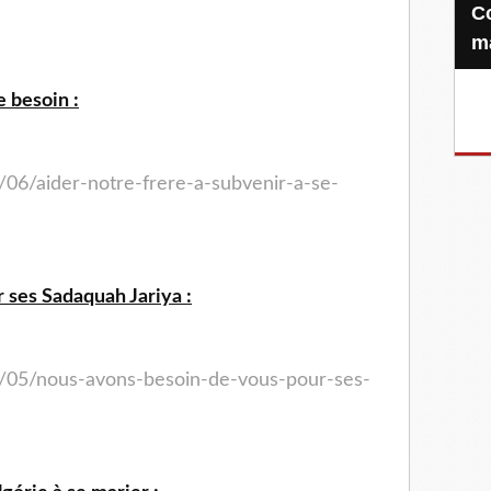
Confiez-nous votre Zakat-al-
m
e besoin :
/06/aider-notre-frere-a-subvenir-a-se-
 ses Sadaquah Jariya :
4/05/nous-avons-besoin-de-vous-pour-ses-