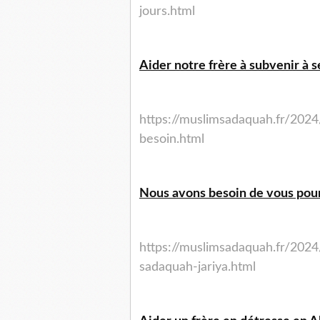
jours.html
Aider notre frère à subvenir à s
https://muslimsadaquah.fr/2024
besoin.html
Nous avons besoin de vous pour
https://muslimsadaquah.fr/202
sadaquah-jariya.html