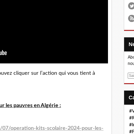
Abo
nou
vez cliquer sur l’action qui vous tient à
E
m
a
i
l
r les pauvres en Algérie :
#V
#R
#I
/07/operation-kits-scolaire-2024-pour-les-
#