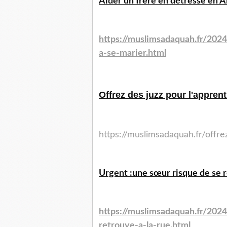
Aider un frère en détresse en Al
https://muslimsadaquah.fr/2024
a-se-marier.html
Offrez des juzz pour l'appren
https://muslimsadaquah.fr/offr
Urgent :une sœur risque de se re
https://muslimsadaquah.fr/202
retrouve-a-la-rue.html