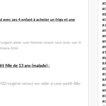
#D
#C
#
 avec ses 4 enfant à acheter un frigo et une
#
#J
#P
#M
#
/urgent-aider-une-femme-vivant-seul-avec-ses-4-
#
iniere.html
#
#I
#A
t fille de 13 ans (malade) :
#D
#
#A
/02/urgent-venez-en-aide-a-une-petit-fille-
#H
#P
#C
#Q