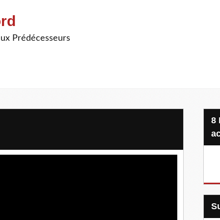
ord
ieux Prédécesseurs
8 Projets, 20 €, une seule
ac