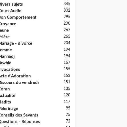
345
ivers sujets
302
ours Audio
295
Bon Comportement
290
Croyance
267
eune
265
rière
204
ariage - divorce
194
Femme
194
Manhadj
167
Tawhid
155
nvocations
153
cte d'Adoration
151
iscours du vendredi
135
Coran
120
ctualité
117
adits
95
èlerinage
75
onseils des Savants
72
uestions - Réponses