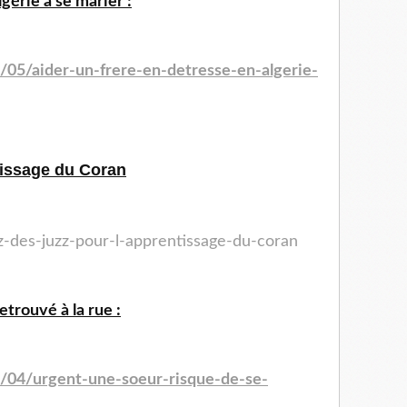
gérie à se marier :
/05/aider-un-frere-en-detresse-en-algerie-
tissage du Coran
ez-des-juzz-pour-l-apprentissage-du-coran
trouvé à la rue :
4/04/urgent-une-soeur-risque-de-se-