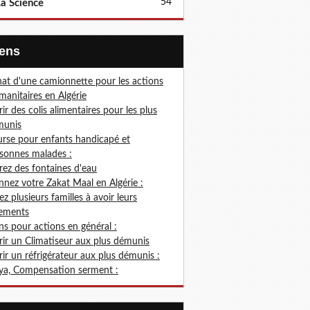
54
a Science
Liens
at d'une camionnette pour les actions
anitaires en Algérie
rir des colis alimentaires pour les plus
munis
rse pour enfants handicapé et
sonnes malades :
rez des fontaines d'eau
nez votre Zakat Maal en Algérie :
ez plusieurs familles à avoir leurs
ements
s pour actions en général :
rir un Climatiseur aux plus démunis
rir un réfrigérateur aux plus démunis :
ya, Compensation serment :