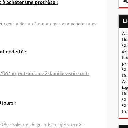
#L
 à acheter une prothèse :
/urgent-aider-un-frere-au-maroc-a-acheter-une-
Ach
Hum
Off
nt endetté :
dé
Bou
per
Off
/06/urgent-aidons-2-familles-sui-sont-
Don
Aid
log
Don
Off
 jours :
Off
Fid
/06/realisons-6-grands-projets-en-3-