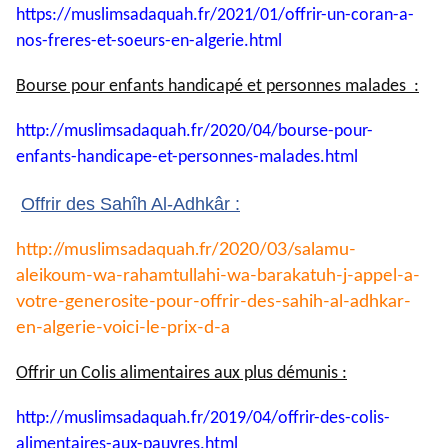
https://muslimsadaquah.fr/
2021/01/offrir-un-coran-a-
nos-
freres-et-soeurs-en-algerie.
html
Bourse pour enfants handicapé et personnes malades :
http://muslimsadaquah.fr/2020/
04/bourse-pour-
enfants-
handicape-et-personnes-
malades.html
Offrir des Sahîh Al-Adhkâr :
http://muslimsadaquah.fr/2020/
03/salamu-
aleikoum-wa-
rahamtullahi-wa-barakatuh-j-
appel-a-
votre-generosite-pour-
offrir-des-sahih-al-adhkar-
en-
algerie-voici-le-prix-d-a
Offrir un Colis alimentaires aux plus démunis :
http://muslimsadaquah.fr/2019/
04/offrir-des-colis-
alimentaires-aux-pauvres.html