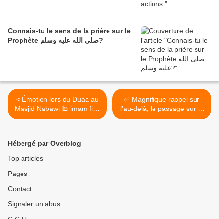
Connais-tu le sens de la prière sur le
Prophète صلى الله عليه وسلم?
< Émotion lors du Duaa au
✅ Magnifique rappel sur
Masjid Nabawi 🕌 imam finit
l’au-delà, le passage sur le
en pleurs...
pont Sirat, le jugement
dernier… >
Hébergé par Overblog
Top articles
Pages
Contact
Signaler un abus