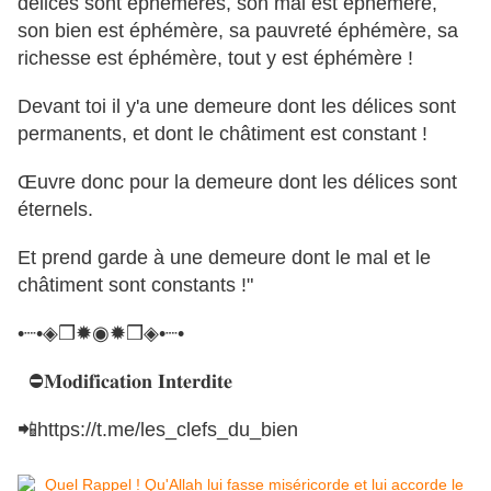
délices sont éphémères, son mal est éphémère,
son bien est éphémère, sa pauvreté éphémère, sa
richesse est éphémère, tout y est éphémère !
Devant toi il y'a une demeure dont les délices sont
permanents, et dont le châtiment est constant !
Œuvre donc pour la demeure dont les délices sont
éternels.
Et prend garde à une demeure dont le mal et le
châtiment sont constants !"
•┈•◈❒✹◉✹❒◈•┈•
⛔𝐌𝐨𝐝𝐢𝐟𝐢𝐜𝐚𝐭𝐢𝐨𝐧 𝐈𝐧𝐭𝐞𝐫𝐝𝐢𝐭𝐞
📲https://t.me/les_clefs_du_bien