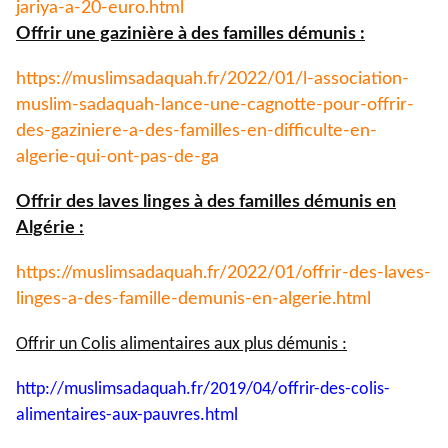
jariya-a-
20-euro.html
Offrir une gazinière à des familles démunis :
https://muslimsadaquah.fr/
2022/01/l-association-
muslim-
sadaquah-lance-une-cagnotte-
pour-offrir-
des-gaziniere-a-
des-familles-en-difficulte-en-
algerie-qui-ont-pas-de-ga
Offrir des laves linges à des familles démunis en
Algérie :
https://muslimsadaquah.fr/
2022/01/offrir-des-laves-
linges-a-des-famille-demunis-
en-algerie.html
Offrir un Colis alimentaires aux plus démunis :
http://muslimsadaquah.fr/2019/
04/offrir-des-colis-
alimentaires-aux-pauvres.html