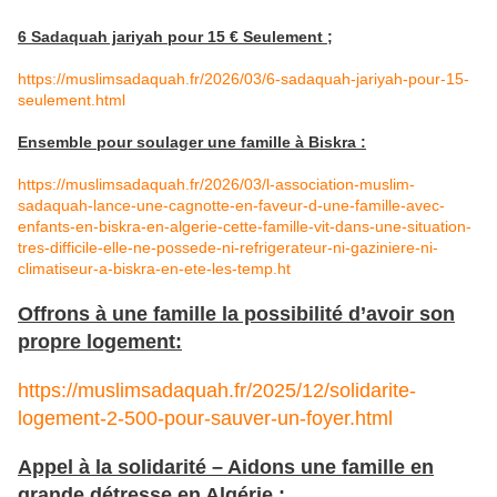
6 Sadaquah jariyah pour 15 € Seulement ;
https://muslimsadaquah.fr/2026/03/6-sadaquah-jariyah-pour-15-
seulement.html
Ensemble pour soulager une famille à Biskra :
https://muslimsadaquah.fr/2026/03/l-association-muslim-
sadaquah-lance-une-cagnotte-en-faveur-d-une-famille-avec-
enfants-en-biskra-en-algerie-cette-famille-vit-dans-une-situation-
tres-difficile-elle-ne-possede-ni-refrigerateur-ni-gaziniere-ni-
climatiseur-a-biskra-en-ete-les-temp.ht
Offrons à une famille la possibilité d’avoir son
propre logement:
https://muslimsadaquah.fr/2025/12/solidarite-
logement-2-500-pour-sauver-un-foyer.html
Appel à la solidarité – Aidons une famille en
grande détresse en Algérie :