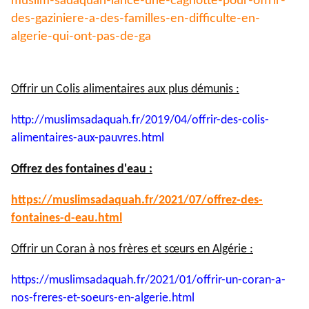
muslim-
sadaquah-lance-une-cagnotte-
pour-offrir-
des-gaziniere-a-
des-familles-en-difficulte-en-
algerie-qui-ont-pas-de-ga
Offrir un Colis alimentaires aux plus démunis :
http://muslimsadaquah.fr/2019/
04/offrir-des-colis-
alimentaires-aux-pauvres.html
Offrez des fontaines d'eau :
https://muslimsadaquah.fr/
2021/07/offrez-des-
fontaines-
d-eau.html
Offrir un Coran à nos frères et sœurs en Algérie :
https://muslimsadaquah.fr/
2021/01/offrir-un-coran-a-
nos-
freres-et-soeurs-en-algerie.
html