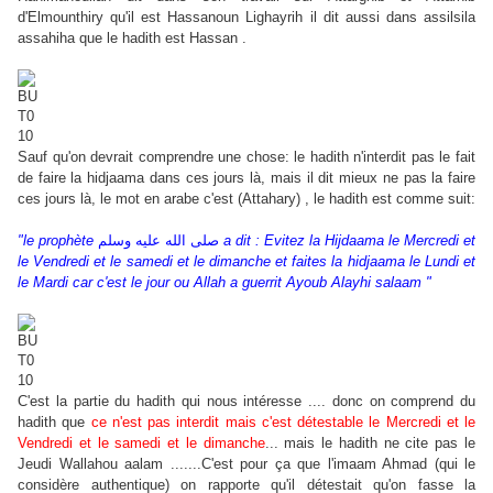
d'Elmounthiry qu'il est Hassanoun Lighayrih il dit aussi dans assilsila
assahiha que le hadith est Hassan .
Sauf qu'on devrait comprendre une chose: le hadith n'interdit pas le fait
de faire la hidjaama dans ces jours là, mais il dit mieux ne pas la faire
ces jours là, le mot en arabe c'est (Attahary) , le hadith est comme suit:
"
le prophète
صلى الله عليه وسلم
a dit : Evitez la Hijdaama le Mercredi et
le Vendredi et le samedi et le dimanche et faites la hidjaama le Lundi et
le Mardi car c'est le jour ou Allah a guerrit Ayoub Alayhi salaam "
C'est la partie du hadith qui nous intéresse .... donc on comprend du
hadith que
ce n'est pas interdit mais c'est détestable le Mercredi et le
Vendredi et le samedi et le dimanche
... mais le hadith ne cite pas le
Jeudi Wallahou aalam .......C'est pour ça que l'imaam Ahmad (qui le
considère authentique) on rapporte qu'il détestait qu'on fasse la