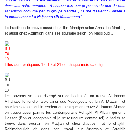
groupe d'anges , ils me disaient , Fais la hidjaama Oh Mohammad et
dans une autre narration : à chaque fois que je passais la nuit de mon
ascension nocturne par un groupe d'anges , ils me disaient : Conseil à
ta communauté La Hidjaama Oh Mohammad "
.
Le hadith on le trouve aussi chez Ibn Maadjah selon Anas Ibn Maalik ,
et aussi chez Attirmidhi dans ses sounane selon Ibn Mass'oud ..
Elles sont pratiquées 17, 19 et 21 de chaque mois date hijri.
Les savants se sont divergé sur ce hadith là, on trouve Al Imaam
Athahaby le rendre faible ainsi que Assouyouty et ibn Al Djawzi , et
pour les savants qui le rendent authentique on trouve Al Imaam Ahmad
on trouve aussi parmis les contemporains Achaykh Al Albani qui dit :
Hassan (Bon ou acceptable si je peux traduire comme tel) le hadith se
trouve dans Sounan Ibn Madjah et chez d'autres , et le chaykh
Rahimahoullah dit dans son travail sur Attarghib et Attarhib