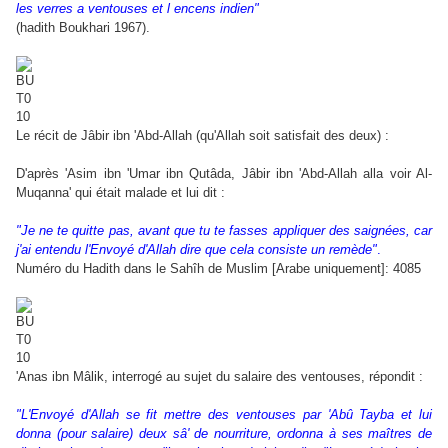
les verres a ventouses et l encens indien"
(hadith Boukhari 1967).
Le récit de Jâbir ibn 'Abd-Allah (qu'Allah soit satisfait des deux) :
D'après 'Asim ibn 'Umar ibn Qutâda, Jâbir ibn 'Abd-Allah alla voir Al-
Muqanna' qui était malade et lui dit :
"Je ne te quitte pas, avant que tu te fasses appliquer des saignées, car
j'ai entendu l'Envoyé d'Allah dire que cela consiste un remède"
.
Numéro du Hadith dans le Sahîh de Muslim [Arabe uniquement]: 4085
'Anas ibn Mâlik, interrogé au sujet du salaire des ventouses, répondit :
"L'Envoyé d'Allah se fit mettre des ventouses par 'Abû Tayba et lui
donna (pour salaire) deux sâ' de nourriture, ordonna à ses maîtres de