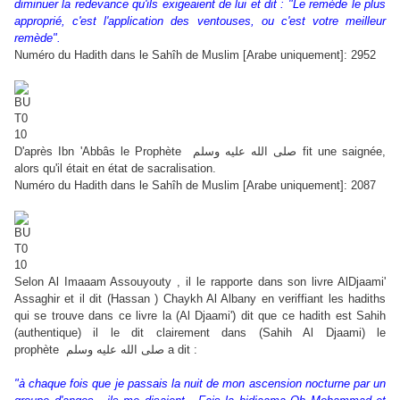
diminuer la redevance qu'ils exigeaient de lui et dit :
"Le remède le plus
approprié, c'est l'application des ventouses, ou c'est votre meilleur
remède".
Numéro du Hadith dans le Sahîh de Muslim [Arabe uniquement]: 2952
D'après Ibn 'Abbâs le Prophète
صلى الله عليه وسلم fit une saignée,
alors qu'il était en état de sacralisation.
Numéro du Hadith dans le Sahîh de Muslim [Arabe uniquement]: 2087
Selon Al Imaaam Assouyouty , il le rapporte dans son livre AlDjaami'
Assaghir et il dit (Hassan ) Chaykh Al Albany en veriffiant les hadiths
qui se trouve dans ce livre la (Al Djaami') dit que ce hadith est Sahih
(authentique) il le dit clairement dans (Sahih Al Djaami) le
prophète
صلى الله عليه وسلم a dit :
"à chaque fois que je passais la nuit de mon ascension nocturne par un