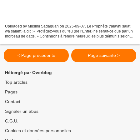
Uploaded by Muslim Sadaquah on 2025-09-07. Le Prophète (‘alayhi salat
wa salam) a dit : « Protégez-vous du feu (de l’Enfer) ne serait-ce que par un
morceau de datte. » Continuons à rendre heureux les plus démunis selon
nos capacités. Pour faire des aumônes...
< Page précédente
Page suivante >
Hébergé par Overblog
Top articles
Pages
Contact
Signaler un abus
C.G.U.
Cookies et données personnelles