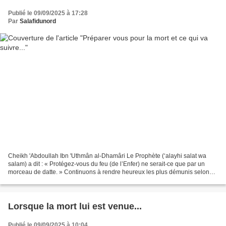
Publié le 09/09/2025 à 17:28
Par
Salafidunord
Cheikh 'Abdoullah Ibn 'Uthmân al-Dhamâri Le Prophète (‘alayhi salat wa
salam) a dit : « Protégez-vous du feu (de l’Enfer) ne serait-ce que par un
morceau de datte. » Continuons à rendre heureux les plus démunis selon
nos capacités. Pour faire des aumônes...
Lorsque la mort lui est venue...
Publié le 09/09/2025 à 10:04