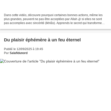
Dans cette vidéo, découvre pourquoi certaines bonnes actions, même les
plus grandes, peuvent ne pas être acceptées par Allah ﷻ si elles ne sont
pas accomplies avec sincérité (Ikhlâs). Apprends le secret qui transforme
une œuvre ordinaire en action agréée...
Du plaisir éphémère à un feu éternel
Publié le 12/09/2025 à 19:45
Par
Salafidunord