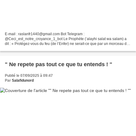
E-mail : raslanfr1440@gmail.com Bot Telegram :
@Ceci_est_notre_croyance_1_bot Le Prophète (‘alayhi salat wa salam) a
dit : « Protégez-vous du feu (de l’Enfer) ne serait-ce que par un morceau de
datte. » Continuons à rendre heureux les plus démunis selon...
" Ne re‌pe‌te pas tout ce que tu entends ! "
Publié le 07/09/2025 à 09:47
Par
Salafidunord