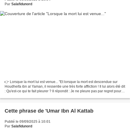
Par
Salafidunord
👉 Lorsque la mort lui est venue... "Et lorsque la mort est descendue sur
Houdheifa ibn al Yaman, il ressentie une très forte affliction ! Il lui alors été dit
: Qu'est-ce qui te fait pleurer ? Il répondit : Je ne pleure pas par regret pour la
dounya,...
Cette phrase de 'Umar Ibn Al Kattab
Publié le 09/09/2025 à 10:01
Par
Salafidunord