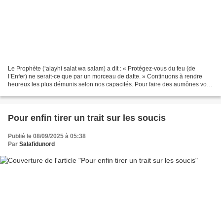
Le Prophète (‘alayhi salat wa salam) a dit : « Protégez-vous du feu (de
l’Enfer) ne serait-ce que par un morceau de datte. » Continuons à rendre
heureux les plus démunis selon nos capacités. Pour faire des aumônes vous
pouvez cliquer sur l’action qui...
Pour enfin tirer un trait sur les soucis
Publié le 08/09/2025 à 05:38
Par
Salafidunord