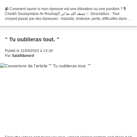
📹 Comment savoir si mon épreuve est une élévation ou une punition ? 🎙
Cheikh Soulaymâne Ar-Rouhaylî حفظه الله تعا لى ✨ Description : Tout
croyant passe par des épreuves : maladie, tristesse, perte, difficultés dans la
vie… Mais une question revient toujours...
" Tu oublieras tout. "
Publié le 11/09/2025 à 13:30
Par
Salafidunord