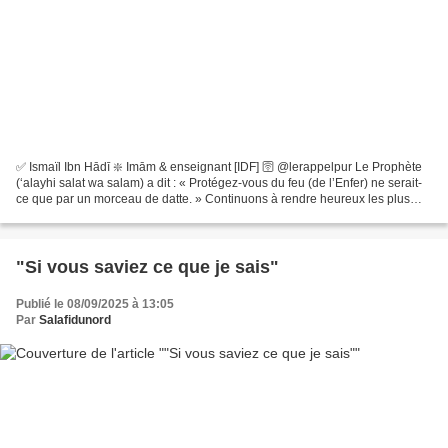
✅ Ismaïl Ibn Hādī ❇️ Imām & enseignant [IDF] 🛜 @lerappelpur Le Prophète
(‘alayhi salat wa salam) a dit : « Protégez-vous du feu (de l’Enfer) ne serait-
ce que par un morceau de datte. » Continuons à rendre heureux les plus
démunis selon nos capacités....
"Si vous saviez ce que je sais"
Publié le 08/09/2025 à 13:05
Par
Salafidunord