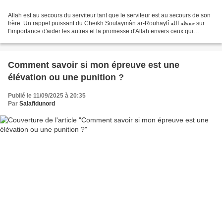
Allah est au secours du serviteur tant que le serviteur est au secours de son
frère. Un rappel puissant du Cheikh Soulaymân ar-Rouhaylî حفظه الله sur
l'importance d'aider les autres et la promesse d'Allah envers ceux qui
soutiennent leurs frères. Le Prophète...
Comment savoir si mon épreuve est une
élévation ou une punition ?
Publié le 11/09/2025 à 20:35
Par
Salafidunord