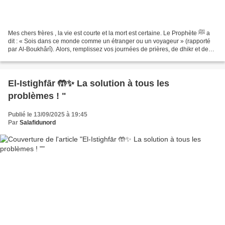
Mes chers frères , la vie est courte et la mort est certaine. Le Prophète ﷺ a
dit : « Sois dans ce monde comme un étranger ou un voyageur » (rapporté
par Al-Boukhârî). Alors, remplissez vos journées de prières, de dhikr et de
bonnes actions. Pardonnez,...
El-Istighfār 🤲✨ La solution à tous les
problèmes ! "
Publié le 13/09/2025 à 19:45
Par
Salafidunord