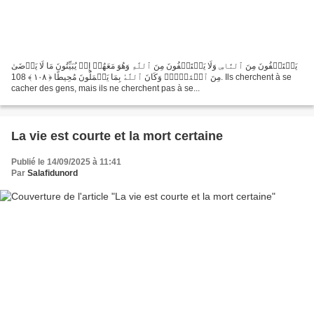
یَسۡتَخۡفُونَ مِنَ ٱلنَّاسِ وَلَا یَسۡتَخۡفُونَ مِنَ ٱللَّهِ وَهُوَ مَعَهُمۡ إِذۡ یُبَیِّتُونَ مَا لَا یَرۡضَىٰ
مِنَ ٱلۡقَوۡلِۚ وَكَانَ ٱللَّهُ بِمَا یَعۡمَلُونَ مُحِیطًا ﴿ ١٠٨ ﴾ 108. Ils cherchent à se
cacher des gens, mais ils ne cherchent pas à se...
La vie est courte et la mort certaine
Publié le 14/09/2025 à 11:41
Par
Salafidunord