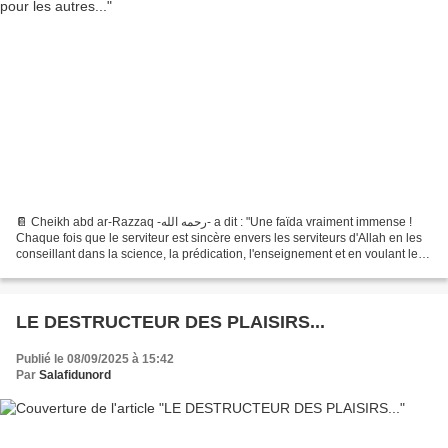
📔 Cheikh abd ar-Razzaq -رحمه الله- a dit : "Une faïda vraiment immense !
Chaque fois que le serviteur est sincère envers les serviteurs d'Allah en les
conseillant dans la science, la prédication, l'enseignement et en voulant le
bien, alors cela est une...
LE DESTRUCTEUR DES PLAISIRS...
Publié le 08/09/2025 à 15:42
Par
Salafidunord