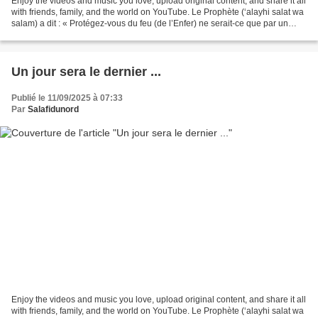
Enjoy the videos and music you love, upload original content, and share it all
with friends, family, and the world on YouTube. Le Prophète (‘alayhi salat wa
salam) a dit : « Protégez-vous du feu (de l’Enfer) ne serait-ce que par un
morceau de datte. »...
Un jour sera le dernier ...
Publié le 11/09/2025 à 07:33
Par
Salafidunord
Enjoy the videos and music you love, upload original content, and share it all
with friends, family, and the world on YouTube. Le Prophète (‘alayhi salat wa