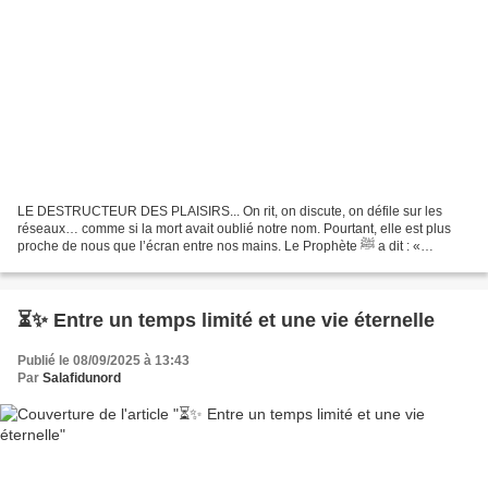
LE DESTRUCTEUR DES PLAISIRS... On rit, on discute, on défile sur les
réseaux… comme si la mort avait oublié notre nom. Pourtant, elle est plus
proche de nous que l’écran entre nos mains. Le Prophète ﷺ a dit : «
Rappelez souvent le destructeur des plaisirs...
⏳✨ Entre un temps limité et une vie éternelle
Publié le 08/09/2025 à 13:43
Par
Salafidunord