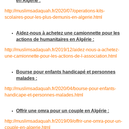
en Algérie :
http://muslimsadaquah.fr/2020/
07/operations-kits-
scolaires-
pour-les-plus-demunis-en-
algerie.html
Aidez-nous à achetez une camionnette pour les
actions de humanitaires en Algérie :
http://muslimsadaquah.fr/2019/
12/aidez-nous-a-achetez-
une-
camionnette-pour-les-actions-
de-l-association.html
Bourse pour enfants handicapé et personnes
malades :
http://muslimsadaquah.fr/2020/
04/bourse-pour-enfants-
handicape-et-personnes-
malades.html
Offrir une omra pour un couple en Algérie :
http://muslimsadaquah.fr/2019/
09/offrir-une-omra-pour-un-
couple-en-algerie.html