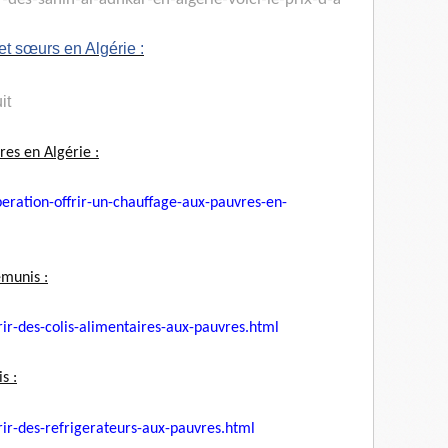
 et sœurs en Algérie :
it
res en Algérie :
ration-offrir-un-
chauffage-aux-pauvres-en-
émunis :
rir-des-colis-
alimentaires-aux-pauvres.html
s :
rir-des-refrigerateurs-
aux-pauvres.html