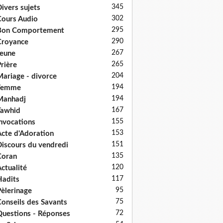
345
ivers sujets
302
ours Audio
295
Bon Comportement
290
Croyance
267
eune
265
rière
204
ariage - divorce
194
Femme
194
Manhadj
167
Tawhid
155
nvocations
153
cte d'Adoration
151
iscours du vendredi
135
Coran
120
ctualité
117
adits
95
èlerinage
75
onseils des Savants
72
uestions - Réponses