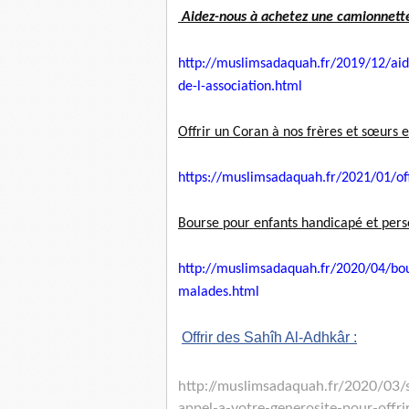
Aidez-nous à achetez une camionnette p
http://muslimsadaquah.fr/2019/
12/aid
de-l-association.html
Offrir un Coran à nos frères et sœurs e
https://muslimsadaquah.fr/
2021/01/off
Bourse pour enfants handicapé et per
http://muslimsadaquah.fr/2020/
04/bou
malades.html
Offrir des Sahîh Al-Adhkâr :
http://muslimsadaquah.fr/2020/
03/
appel-a-votre-generosite-pour-
offr