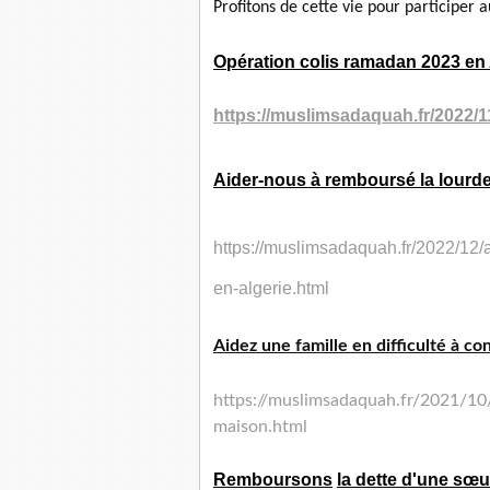
Profitons de cette vie pour participer a
Opération colis ramadan 2023 en 
https://muslimsadaquah.fr/
2022/1
Aider-nous à remboursé la lourde 
https://muslimsadaquah.fr/
2022/12/a
en-algerie.html
Aidez une famille en difficulté à co
https://muslimsadaquah.fr/
2021/10/
maison.html
Remboursons
la dette d'une sœur