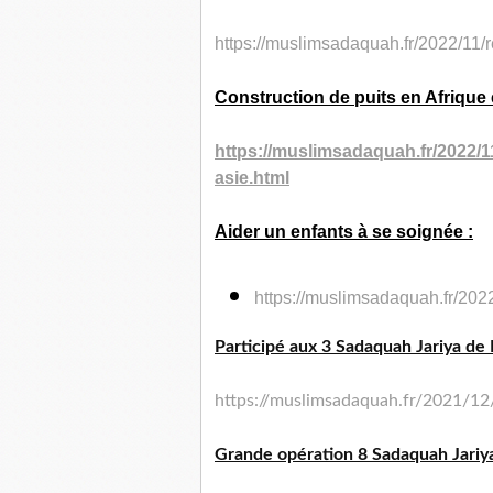
https://muslimsadaquah.fr/
2022/11/r
Construction de puits en Afrique e
https://muslimsadaquah.fr/
2022/1
asie.html
Aider un enfants à se soignée :
https://muslimsadaquah.fr/
2022
Participé aux 3 Sadaquah Jariya de
https://muslimsadaquah.fr/
2021/12/
Grande opération 8 Sadaquah Jariya