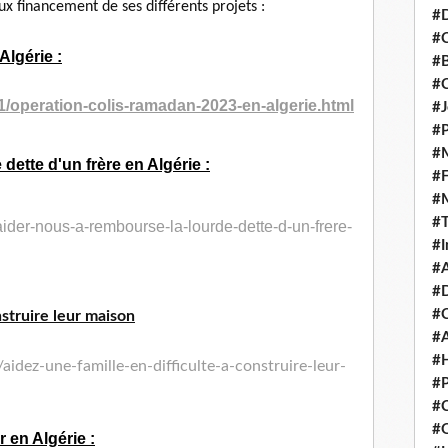
ux financement de ses différents projets :
#D
#C
Algérie :
#
#
1/operation-colis-
ramadan-2023-en-algerie.html
#J
#P
#M
dette d'un frère en Algérie :
#
#
#
ider-nous-a-
rembourse-la-lourde-dette-d-
un-frere-
#I
#A
#D
#
nstruire leur maison
#A
#H
aidez-une-famille-en-
difficulte-a-construire-leur-
#P
#C
#Q
 en Algérie :