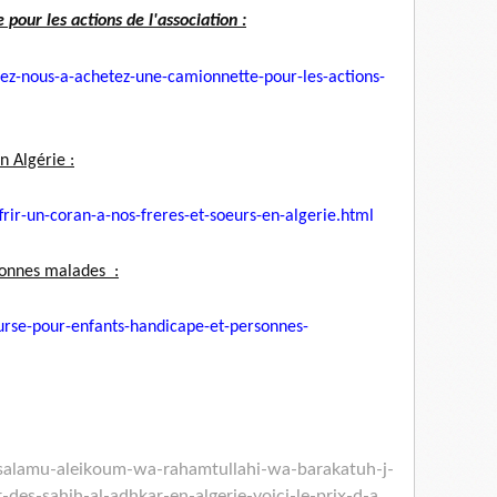
our les actions de l'association :
ez-nous-a-achetez-une-
camionnette-pour-les-actions-
n Algérie :
rir-un-coran-a-nos-
freres-et-soeurs-en-algerie.
html
sonnes malades :
rse-pour-enfants-
handicape-et-personnes-
salamu-aleikoum-wa-
rahamtullahi-wa-barakatuh-j-
ir-des-sahih-al-adhkar-en-
algerie-voici-le-prix-d-a