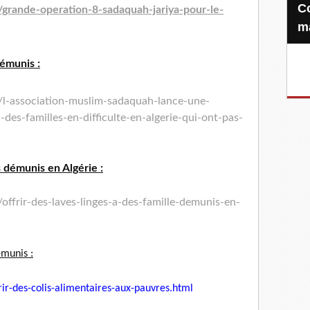
Confiez-nous votre Zakat-al-
grande-operation-8-
sadaquah-jariya-pour-le-
m
démunis :
l-association-muslim-
sadaquah-lance-une-
a-
des-familles-en-difficulte-en-
algerie-qui-ont-pas-
s démunis en Algérie :
offrir-des-laves-
linges-a-des-famille-demunis-
en-
émunis :
rir-des-colis-
alimentaires-aux-pauvres.html