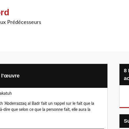
ord
ieux Prédécesseurs
8 Projets, 20 €, une seule
e l'œuvre
ac
rakatuh
 'Abderrazzaq al Badr fait un rappel sur le fait que la
à-dire que selon ce que la personne fait, elle aura la