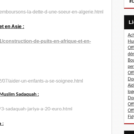
#L
emboursons-la-dette-
d-une-soeur-en-algerie.html
t en Asie :
Ach
1/construction-de-puits-
en-afrique-et-en-
Hum
Off
dé
Bou
per
Off
Don
/07/aider-un-enfants-a-se-
soignee.html
Aid
log
 Muslim Sadaquah :
Don
Off
3-sadaquah-jariya-a-
20-euro.html
Off
Fid
 :