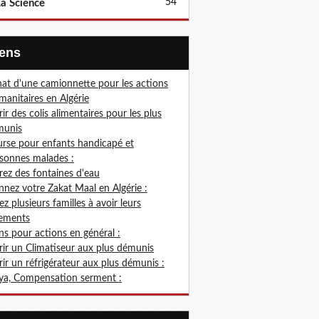
54
a Science
Liens
at d'une camionnette pour les actions
anitaires en Algérie
rir des colis alimentaires pour les plus
munis
rse pour enfants handicapé et
sonnes malades :
rez des fontaines d'eau
nez votre Zakat Maal en Algérie :
ez plusieurs familles à avoir leurs
ements
s pour actions en général :
rir un Climatiseur aux plus démunis
rir un réfrigérateur aux plus démunis :
ya, Compensation serment :