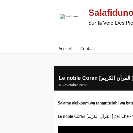
Salafidun
Sur la Voie Des P
Accueil
Contact
Le noble Coran [آن الكريم
4 Novembre 2013
Salamu aleikoum wa rahamtullahi wa bar
Le noble Coran [ٓن الكريم