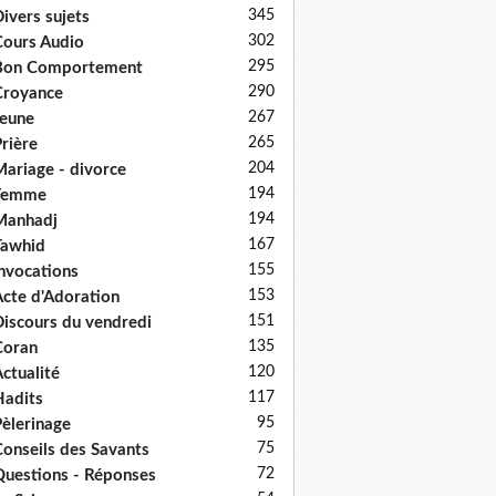
345
ivers sujets
302
ours Audio
295
Bon Comportement
290
Croyance
267
eune
265
rière
204
ariage - divorce
194
Femme
194
Manhadj
167
Tawhid
155
nvocations
153
cte d'Adoration
151
iscours du vendredi
135
Coran
120
ctualité
117
adits
95
èlerinage
75
onseils des Savants
72
uestions - Réponses