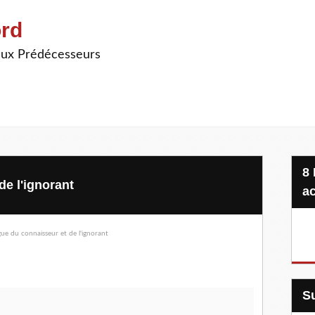
ord
ieux Prédécesseurs
8 Projets, 20 €, une seule
de l'ignorant
ac