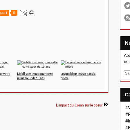
post
0
Abo
nou
E
er votre
Mobilisons-nous pour cette
Les positions assises dans la
jeune sœur de 15 ans
prière
m
a
i
l
L’impact du Coran sur le coeur
#V
#R
#I
#