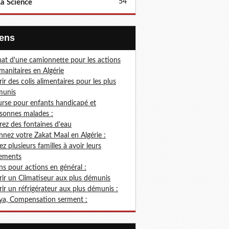
54
a Science
Liens
at d'une camionnette pour les actions
anitaires en Algérie
rir des colis alimentaires pour les plus
munis
rse pour enfants handicapé et
sonnes malades :
rez des fontaines d'eau
nez votre Zakat Maal en Algérie :
ez plusieurs familles à avoir leurs
ements
s pour actions en général :
rir un Climatiseur aux plus démunis
rir un réfrigérateur aux plus démunis :
ya, Compensation serment :