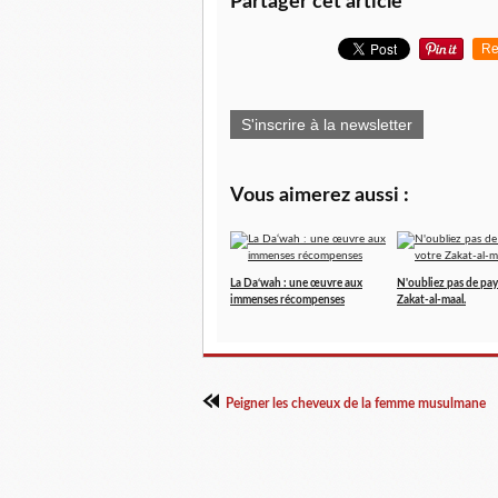
Partager cet article
Re
S'inscrire à la newsletter
Vous aimerez aussi :
La Da‘wah : une œuvre aux
N'oubliez pas de pay
immenses récompenses
Zakat-al-maal.
Peigner les cheveux de la femme musulmane