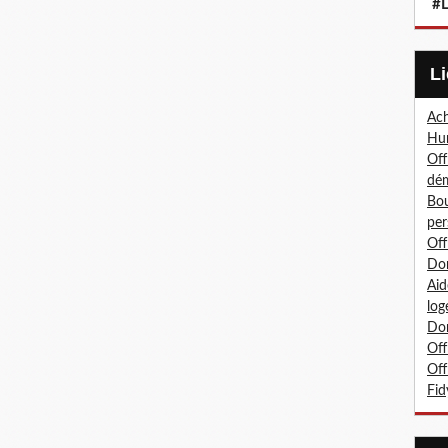
#L
Ach
Hum
Off
dé
Bou
per
Off
Don
Aid
log
Don
Off
Off
Fid