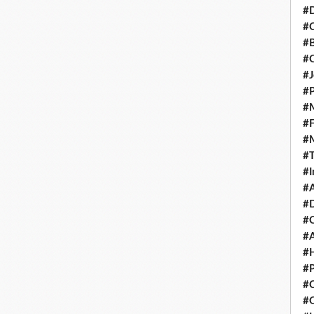
#D
#C
#
#
#J
#P
#M
#
#
#
#I
#A
#D
#
#A
#H
#P
#C
#Q