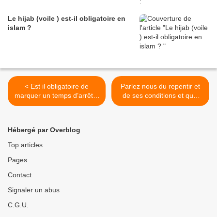
Le hijab (voile ) est-il obligatoire en
islam ?
< Est il obligatoire de
Parlez nous du repentir et
marquer un temps d’arrêt à
de ses conditions et quel
la fin de chaque verset du
est le sens du repentir
Noble Coran ?
sincère ? >
Hébergé par Overblog
Top articles
Pages
Contact
Signaler un abus
C.G.U.