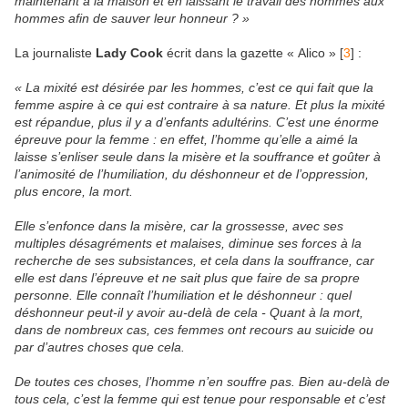
maintenant à la maison et en laissant le travail des hommes aux
hommes afin de sauver leur honneur ? »
La journaliste
Lady Cook
écrit dans la gazette « Alico » [
3
] :
« La mixité est désirée par les hommes, c’est ce qui fait que la
femme aspire à ce qui est contraire à sa nature. Et plus la mixité
est répandue, plus il y a d’enfants adultérins. C’est une énorme
épreuve pour la femme : en effet, l’homme qu’elle a aimé la
laisse s’enliser seule dans la misère et la souffrance et goûter à
l’animosité de l’humiliation, du déshonneur et de l’oppression,
plus encore, la mort.
Elle s’enfonce dans la misère, car la grossesse, avec ses
multiples désagréments et malaises, diminue ses forces à la
recherche de ses subsistances, et cela dans la souffrance, car
elle est dans l’épreuve et ne sait plus que faire de sa propre
personne. Elle connaît l’humiliation et le déshonneur : quel
déshonneur peut-il y avoir au-delà de cela - Quant à la mort,
dans de nombreux cas, ces femmes ont recours au suicide ou
par d’autres choses que cela.
De toutes ces choses, l’homme n’en souffre pas. Bien au-delà de
tous cela, c’est la femme qui est tenue pour responsable et c’est