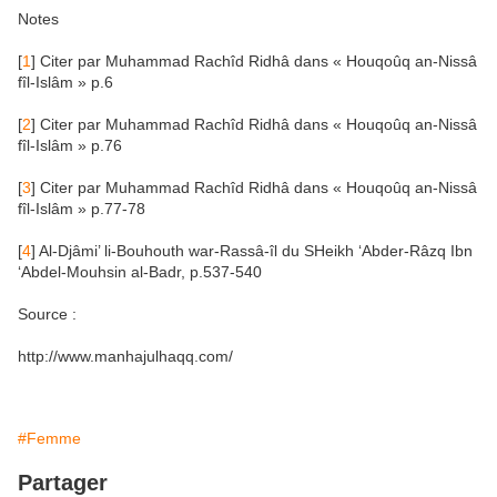
Notes
[
1
] Citer par Muhammad Rachîd Ridhâ dans « Houqoûq an-Nissâ
fîl-Islâm » p.6
[
2
] Citer par Muhammad Rachîd Ridhâ dans « Houqoûq an-Nissâ
fîl-Islâm » p.76
[
3
] Citer par Muhammad Rachîd Ridhâ dans « Houqoûq an-Nissâ
fîl-Islâm » p.77-78
[
4
] Al-Djâmi’ li-Bouhouth war-Rassâ-îl du SHeikh ‘Abder-Râzq Ibn
‘Abdel-Mouhsin al-Badr, p.537-540
Source :
http://www.manhajulhaqq.com/
#Femme
Partager