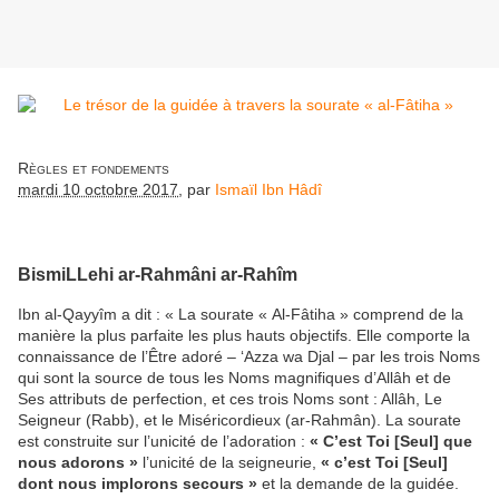
Règles et fondements
mardi 10 octobre 2017
,
par
Ismaïl Ibn Hâdî
BismiLLehi ar-Rahmâni ar-Rahîm
Ibn al-Qayyîm a dit : « La sourate « Al-Fâtiha » comprend de la
manière la plus parfaite les plus hauts objectifs. Elle comporte la
connaissance de l’Être adoré – ‘Azza wa Djal – par les trois Noms
qui sont la source de tous les Noms magnifiques d’Allâh et de
Ses attributs de perfection, et ces trois Noms sont : Allâh, Le
Seigneur (Rabb), et le Miséricordieux (ar-Rahmân). La sourate
est construite sur l’unicité de l’adoration :
« C’est Toi [Seul] que
nous adorons »
l’unicité de la seigneurie,
« c’est Toi [Seul]
dont nous implorons secours »
et la demande de la guidée.