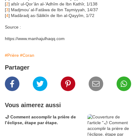
[
2
]
afsîr ul-Qor’ân al-’Adhîm de Ibn Kathîr, 1/138
[
3
]
Madjmou’ al-Fatâwa de Ibn Taymiyyah, 14/37
[
4
]
Madâradj as-Sâlikîn de Ibn al-Qayyîm, 1/72
Source :
https://www.manhajulhaqq.com
#Prière
#Coran
Partager
Vous aimerez aussi
🌙 Comment accomplir la prière de
l’éclipse, étape par étape.