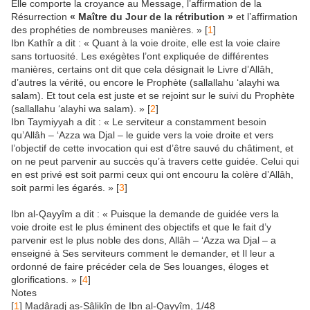
Elle comporte la croyance au Message, l’affirmation de la
Résurrection
« Maître du Jour de la rétribution »
et l’affirmation
des prophéties de nombreuses manières. »
[
1
]
Ibn Kathîr a dit : « Quant à la voie droite, elle est la voie claire
sans tortuosité. Les exégètes l’ont expliquée de différentes
manières, certains ont dit que cela désignait le Livre d’Allâh,
d’autres la vérité, ou encore le Prophète (sallallahu ‘alayhi wa
salam). Et tout cela est juste et se rejoint sur le suivi du Prophète
(sallallahu ‘alayhi wa salam). »
[
2
]
Ibn Taymiyyah a dit : « Le serviteur a constamment besoin
qu’Allâh – ‘Azza wa Djal – le guide vers la voie droite et vers
l’objectif de cette invocation qui est d’être sauvé du châtiment, et
on ne peut parvenir au succès qu’à travers cette guidée. Celui qui
en est privé est soit parmi ceux qui ont encouru la colère d’Allâh,
soit parmi les égarés. »
[
3
]
Ibn al-Qayyîm a dit : « Puisque la demande de guidée vers la
voie droite est le plus éminent des objectifs et que le fait d’y
parvenir est le plus noble des dons, Allâh – ‘Azza wa Djal – a
enseigné à Ses serviteurs comment le demander, et Il leur a
ordonné de faire précéder cela de Ses louanges, éloges et
glorifications. »
[
4
]
Notes
[
1
]
Madâradj as-Sâlikîn de Ibn al-Qayyîm, 1/48