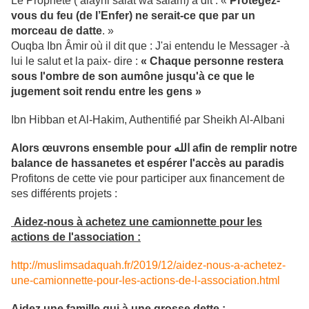
Le Prophète (‘alayhi salat wa salam) a dit : «
Protégez-
vous du feu (de l’Enfer) ne serait-ce que par un
morceau de datte
. »
Ouqba Ibn Âmir où il dit que : J'ai entendu le Messager -à
lui le salut et la paix- dire :
« Chaque personne restera
sous l'ombre de son aumône jusqu'à ce que le
jugement soit rendu entre les gens »
Ibn Hibban et Al-Hakim, Authentifié par Sheikh Al-Albani
Alors œuvrons ensemble pour الله afin de remplir notre
balance de hassanetes et espérer l'accès au paradis
Profitons de cette vie pour participer aux financement de
ses différents projets :
Aidez-nous à achetez une camionnette pour les
actions de l'association :
http://muslimsadaquah.fr/2019/12/aidez-nous-a-achetez-
une-camionnette-pour-les-actions-de-l-association.html
Aidez une famille qui à une grosse dette :