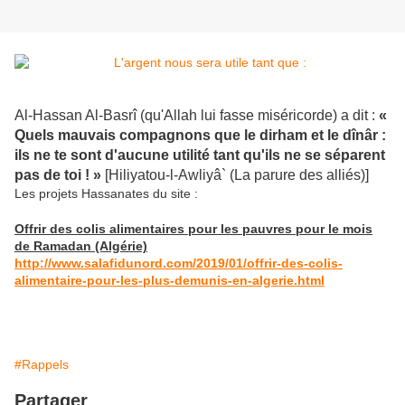
Al-Hassan Al-Basrî (qu'Allah lui fasse miséricorde) a dit :
«
Quels mauvais compagnons que le dirham et le dînâr :
ils ne te sont d'aucune utilité tant qu'ils ne se séparent
pas de toi ! »
[Hiliyatou-l-Awliyâ` (La parure des alliés)]
Les projets Hassanates du site :
Offrir des colis alimentaires pour les pauvres pour le mois
de Ramadan (Algérie)
http://www.salafidunord.com/2019/01/offrir-des-colis-
alimentaire-pour-les-plus-demunis-en-algerie.html
#Rappels
Partager