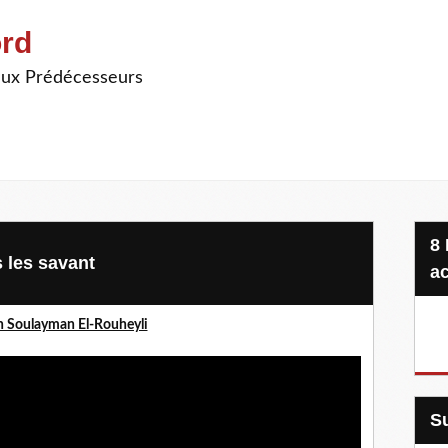
ord
ieux Prédécesseurs
8 Projets, 20 €, une seule
 les savant
ac
h Soulayman El-Rouheyli