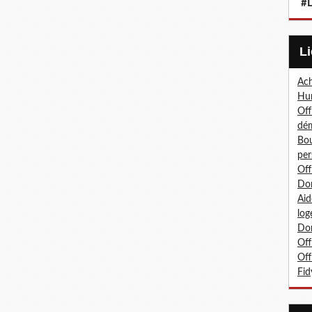
#L
Ach
Hum
Off
dé
Bou
per
Off
Don
Aid
log
Don
Off
Off
Fid