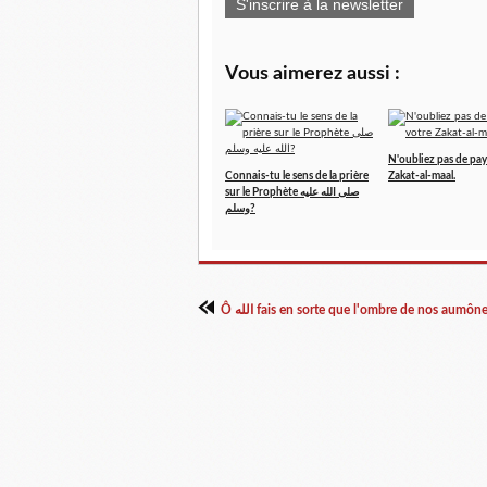
S'inscrire à la newsletter
Vous aimerez aussi :
N'oubliez pas de pay
Connais-tu le sens de la prière
Zakat-al-maal.
sur le Prophète صلى الله عليه
وسلم?