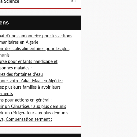
54
a Science
Liens
at d'une camionnette pour les actions
anitaires en Algérie
rir des colis alimentaires pour les plus
munis
rse pour enfants handicapé et
sonnes malades :
rez des fontaines d'eau
nez votre Zakat Maal en Algérie :
ez plusieurs familles à avoir leurs
ements
s pour actions en général :
rir un Climatiseur aux plus démunis
rir un réfrigérateur aux plus démunis :
ya, Compensation serment :