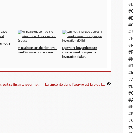
#D
#C
#
#
#J
#P
er votre
#M
🤲 Réalisons son dernier rêve :
Que votre langue demeure
#
une Omra avec son épouse
constamment occupée par
l'évocation d'Allah.
#
#
#I
#A
Ô الله fais en sorte que l'ombre de nos aumônes soit suffisante pour nous couvrir et nous protéger
La sincérité dans l’œuvre est la plus forte des causes
#D
#
#A
#H
#P
#C
#Q