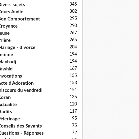
345
ivers sujets
302
ours Audio
295
Bon Comportement
290
Croyance
267
eune
265
rière
204
ariage - divorce
194
Femme
194
Manhadj
167
Tawhid
155
nvocations
153
cte d'Adoration
151
iscours du vendredi
135
Coran
120
ctualité
117
adits
95
èlerinage
75
onseils des Savants
72
uestions - Réponses