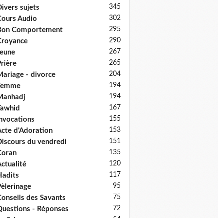
345
ivers sujets
302
ours Audio
295
Bon Comportement
290
Croyance
267
eune
265
rière
204
ariage - divorce
194
Femme
194
Manhadj
167
Tawhid
155
nvocations
153
cte d'Adoration
151
iscours du vendredi
135
Coran
120
ctualité
117
adits
95
èlerinage
75
onseils des Savants
72
uestions - Réponses