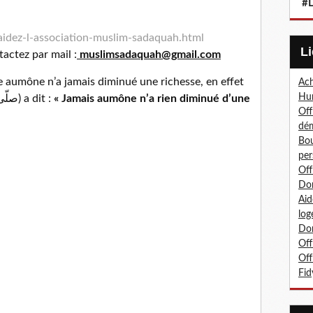
#L
aidez-l-association-muslim-sadaquah.html
actez par mail :
muslimsadaquah@gmail.com
e aumône n’a jamais diminué une richesse, en effet
Ach
Hum
le Messager d’Allah (صلّى الله عليه و سلّم) a dit :
« Jamais aumône n’a rien diminué d’une
Off
dé
Bou
per
Off
Don
Aid
log
Don
Off
Off
Fid