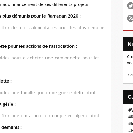
r aux financement de ses différents projets :
les plus démunis pour le Ramadan 2020 :
frir-des-colis-alimentaires-pour-les-plus-demunis-
e pour les actions de l'association :
Abo
aidez-nous-a-achetez-une-camionnette-pour-les-
nou
E
ette :
m
a
idez-une-famille-qui-a-une-grosse-dette.html
i
l
lgérie :
#V
ffrir-une-omra-pour-un-couple-en-algerie.html
#R
#I
s démunis :
#