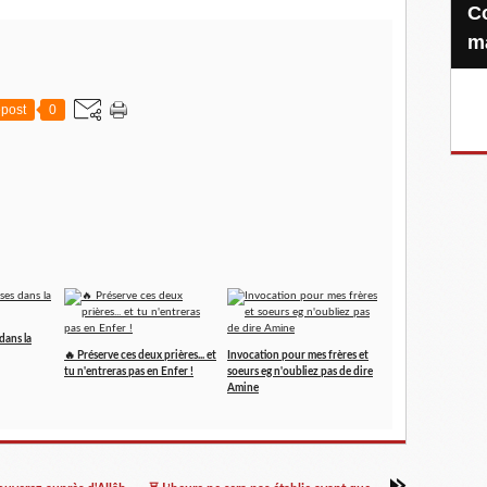
Confiez-nous votre Zakat-al-
m
post
0
 dans la
🔥 Préserve ces deux prières... et
Invocation pour mes frères et
tu n'entreras pas en Enfer !
soeurs eg n'oubliez pas de dire
Amine