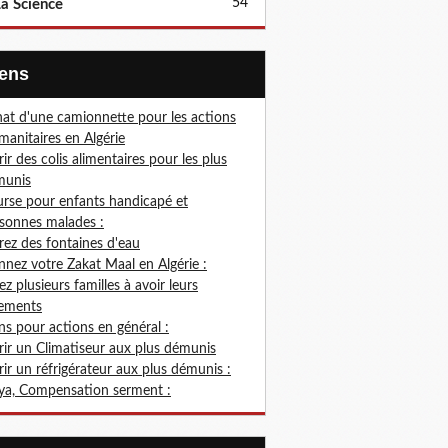
54
a Science
Liens
at d'une camionnette pour les actions
anitaires en Algérie
rir des colis alimentaires pour les plus
munis
rse pour enfants handicapé et
sonnes malades :
rez des fontaines d'eau
nez votre Zakat Maal en Algérie :
ez plusieurs familles à avoir leurs
ements
s pour actions en général :
rir un Climatiseur aux plus démunis
rir un réfrigérateur aux plus démunis :
ya, Compensation serment :