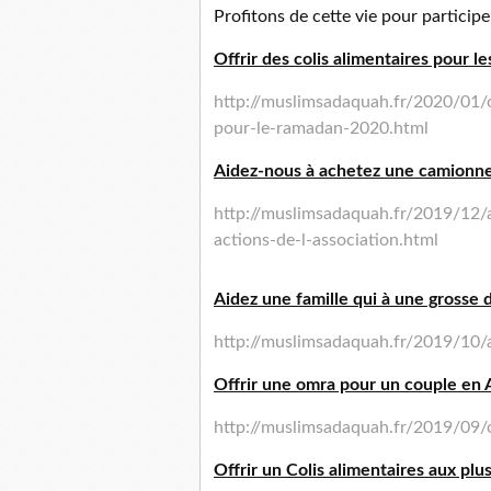
Profitons de cette vie pour participe
Offrir des colis alimentaires pour 
http://muslimsadaquah.fr/2020/01/of
pour-le-ramadan-2020.html
Aidez-nous à achetez une camionnett
http://muslimsadaquah.fr/2019/12/
actions-de-l-association.html
Aidez une famille qui à une grosse d
http://muslimsadaquah.fr/2019/10/a
Offrir une omra pour un couple en A
http://muslimsadaquah.fr/2019/09/o
Offrir un Colis alimentaires aux plu