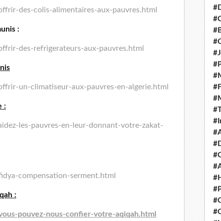
#D
ffrir-des-colis-alimentaires-aux-pauvres.html
#C
unis :
#
#
ffrir-des-refrigerateurs-aux-pauvres.html
#J
#P
nis
#M
ffrir-un-climatiseur-aux-pauvres-en-algerie.html
#
#
 :
#
#I
idez-les-pauvres-en-leur-donnant-votre-zakat-
#A
#D
#
#A
fidya-compensation-serment.html
#H
#P
qah :
#C
#Q
vous-pouvez-nous-confier-votre-aqiqah.html