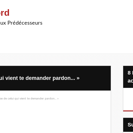
ord
ieux Prédécesseurs
8 Projets, 20 €, une seule
ui vient te demander pardon... »
ac