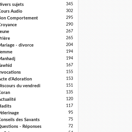
345
ivers sujets
302
ours Audio
295
Bon Comportement
290
Croyance
267
eune
265
rière
204
ariage - divorce
194
Femme
194
Manhadj
167
Tawhid
155
nvocations
153
cte d'Adoration
151
iscours du vendredi
135
Coran
120
ctualité
117
adits
95
èlerinage
75
onseils des Savants
72
uestions - Réponses