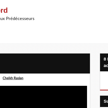
ord
ieux Prédécesseurs
8 Projets, 20 €, une seule
ac
Cheikh Raslan