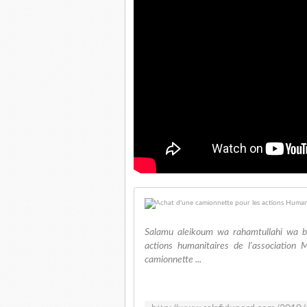
Salamu aleikoum wa rahamtullahi wa b
actions humanitaires de l'association
camionnette ...