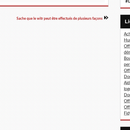
#L
Sache que le witr peut être effectués de plusieurs façons
Ach
Hum
Off
dé
Bou
per
Off
Don
Aid
log
Don
Off
Off
Fid