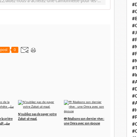
http://www.salafidunord.com/2019/12/aidez-nous-a-achetez-une-camionnette-pour-les-actions-de-l-association.html
#D
#C
#
#
#J
#P
#M
post
0
#
#
#
#I
#A
#D
#
#A
#H
N'oubliez pas de payer votre
#P
 la prière
Zakat-al-maal.
🤲 Réalisons son dernier rêve :
#C
une Omra avec son épouse
#Q