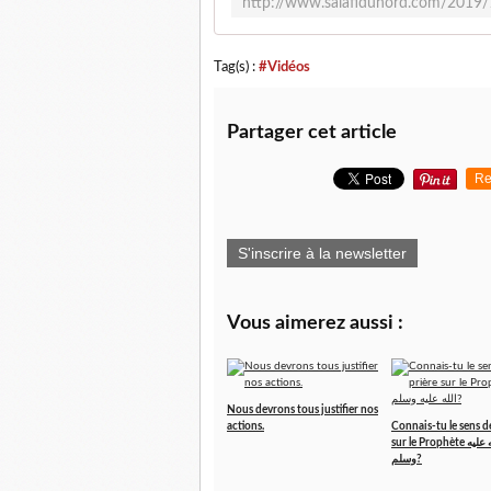
Tag(s) :
#Vidéos
Partager cet article
Re
S'inscrire à la newsletter
Vous aimerez aussi :
Nous devrons tous justifier nos
actions.
Connais-tu le sens de
sur le Prophète صلى الله عليه
وسلم?