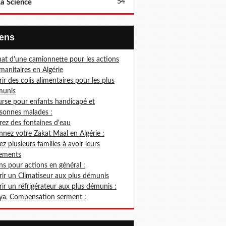
54
a Science
Liens
at d'une camionnette pour les actions
anitaires en Algérie
rir des colis alimentaires pour les plus
munis
rse pour enfants handicapé et
sonnes malades :
rez des fontaines d'eau
nez votre Zakat Maal en Algérie :
ez plusieurs familles à avoir leurs
ements
s pour actions en général :
rir un Climatiseur aux plus démunis
rir un réfrigérateur aux plus démunis :
ya, Compensation serment :