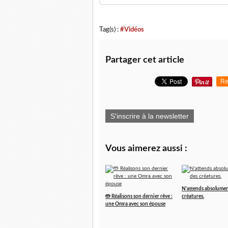
Tag(s) :
#Vidéos
Partager cet article
Re
S'inscrire à la newsletter
Vous aimerez aussi :
N'attends absolumen
🤲 Réalisons son dernier rêve :
créatures.
une Omra avec son épouse