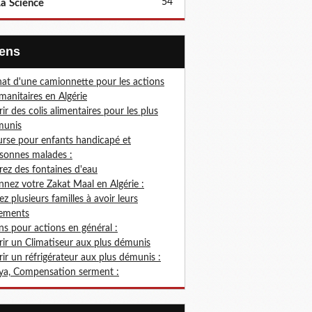
54
a Science
Liens
at d'une camionnette pour les actions
anitaires en Algérie
rir des colis alimentaires pour les plus
munis
rse pour enfants handicapé et
sonnes malades :
rez des fontaines d'eau
nez votre Zakat Maal en Algérie :
ez plusieurs familles à avoir leurs
ements
s pour actions en général :
rir un Climatiseur aux plus démunis
rir un réfrigérateur aux plus démunis :
ya, Compensation serment :