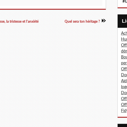
#L
e, la tristesse et l'anxiété
Quel sera ton héritage ?
Ach
Hum
Off
dé
Bou
per
Off
Don
Aid
log
Don
Off
Off
Fid