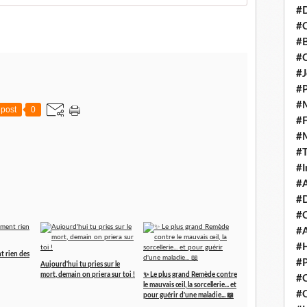
#D
#C
#
#
#J
#P
#M
post
0
#
#
#
#I
#A
#D
#
#A
#H
t rien des
#P
Aujourd'hui tu pries sur le
mort, demain on priera sur toi !
✨ Le plus grand Remède contre
#C
le mauvais œil, la sorcellerie... et
#Q
pour guérir d'une maladie... 📖