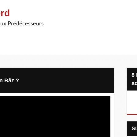
ord
ieux Prédécesseurs
8 Projets, 20 €, une seule
bn Bâz ?
ac