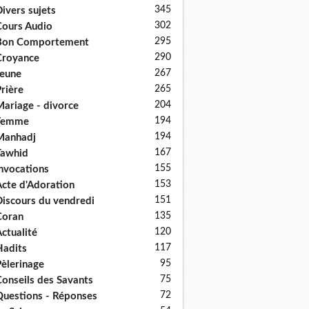
345
ivers sujets
302
ours Audio
295
Bon Comportement
290
Croyance
267
eune
265
rière
204
ariage - divorce
194
Femme
194
Manhadj
167
Tawhid
155
nvocations
153
cte d'Adoration
151
iscours du vendredi
135
Coran
120
ctualité
117
adits
95
èlerinage
75
onseils des Savants
72
uestions - Réponses