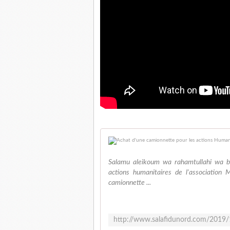
Salamu aleikoum wa rahamtullahi wa b
actions humanitaires de l'association
camionnette ...