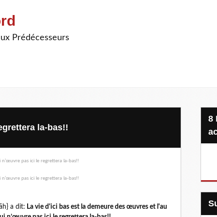
ord
ieux Prédécesseurs
8 Projets, 20 €, une seule
egrettera la-bas!!
ac
h} a dit:
La vie d'ici bas est la demeure des œuvres et l'au