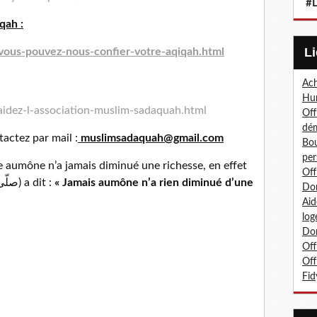
#L
qah :
vous-pouvez-nous-confier-votre-aqiqah.html
Ach
Hum
aidez-l-association-muslim-sadaquah.html
Off
dé
actez par mail :
muslimsadaquah@gmail.com
Bou
per
e aumône n’a jamais diminué une richesse, en effet
Off
le Messager d’Allah (صلّى الله عليه و سلّم) a dit :
« Jamais aumône n’a rien diminué d’une
Don
Aid
log
Don
Off
Off
Fid