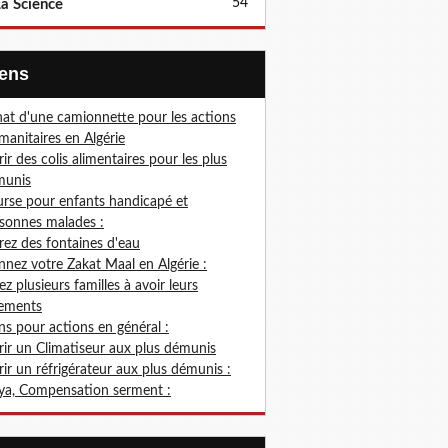
54
a Science
Liens
at d'une camionnette pour les actions
anitaires en Algérie
rir des colis alimentaires pour les plus
munis
rse pour enfants handicapé et
sonnes malades :
rez des fontaines d'eau
nez votre Zakat Maal en Algérie :
ez plusieurs familles à avoir leurs
ements
s pour actions en général :
rir un Climatiseur aux plus démunis
rir un réfrigérateur aux plus démunis :
ya, Compensation serment :