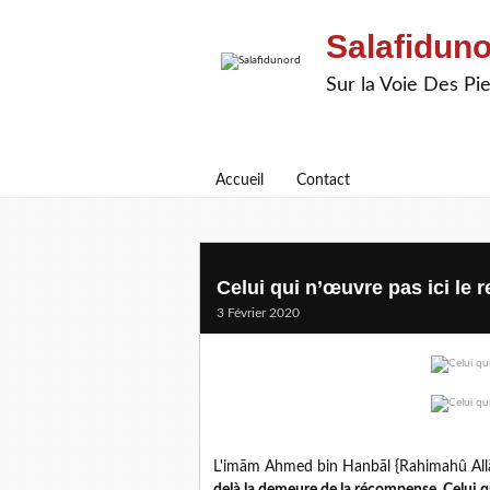
Salafidun
Sur la Voie Des P
Accueil
Contact
Celui qui n’œuvre pas ici le r
3 Février 2020
L'imām Ahmed bin Hanbāl {Rahimahû Allā