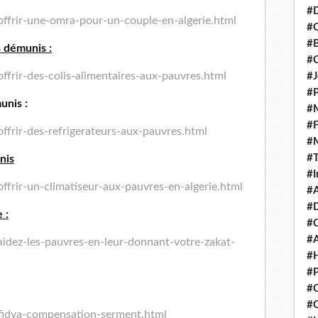
#D
ffrir-une-omra-pour-un-couple-en-algerie.html
#C
#
s démunis :
#
ffrir-des-colis-alimentaires-aux-pauvres.html
#J
#P
unis :
#M
#
ffrir-des-refrigerateurs-aux-pauvres.html
#
#
nis
#I
ffrir-un-climatiseur-aux-pauvres-en-algerie.html
#A
#D
 :
#
#A
idez-les-pauvres-en-leur-donnant-votre-zakat-
#H
#P
#C
#Q
fidya-compensation-serment.html