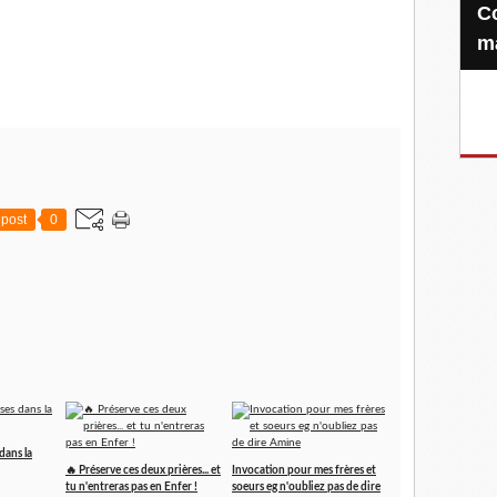
Confiez-nous votre Zakat-al-
m
post
0
 dans la
🔥 Préserve ces deux prières... et
Invocation pour mes frères et
tu n'entreras pas en Enfer !
soeurs eg n'oubliez pas de dire