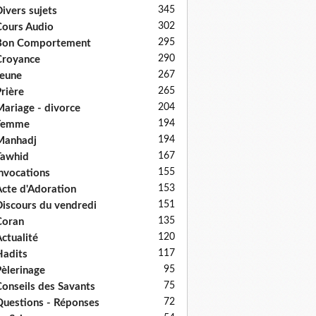
345
ivers sujets
302
ours Audio
295
Bon Comportement
290
Croyance
267
eune
265
rière
204
ariage - divorce
194
Femme
194
Manhadj
167
Tawhid
155
nvocations
153
cte d'Adoration
151
iscours du vendredi
135
Coran
120
ctualité
117
adits
95
èlerinage
75
onseils des Savants
72
uestions - Réponses