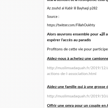
delà la demeure de la récompense. Celui qui
Az zouhd al Kabîr lil Bayhaqî p282
Source :
https://twitter.com/FillahOukhty
Alors œuvrons ensemble pour الله afin de remplir notre balance de hassanetes et
espérer l'accès au paradis
Profitons de cette vie pour participe
Aidez-nous à achetez une camionnett
http://muslimsadaquah.fr/2019/12/
actions-de-l-association.html
Aidez une famille qui à une grosse d
http://muslimsadaquah.fr/2019/10/a
Offrir une omra pour un couple en A