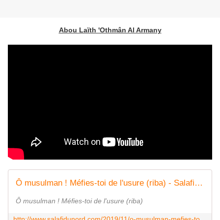
Abou Laïth 'Othmân Al Armany
Ô musulman ! Méfies-toi de l'usure (riba) - Salafidunord
Ô musulman ! Méfies-toi de l'usure (riba)
http://www.salafidunord.com/2019/11/o-musulman-mefies-toi-de-l-usure-riba.html