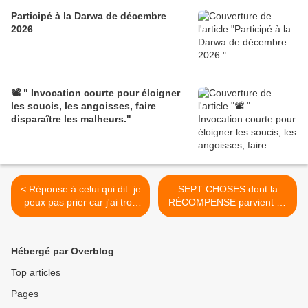
Participé à la Darwa de décembre
2026
📽️ " Invocation courte pour éloigner
les soucis, les angoisses, faire
disparaître les malheurs."
< Réponse à celui qui dit :je
SEPT CHOSES dont la
peux pas prier car j'ai trop
RÉCOMPENSE parvient au
de péchés
serviteur dans sa TOMBE >
Hébergé par Overblog
Top articles
Pages