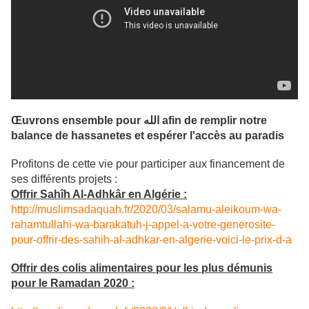
Œuvrons ensemble pour الله afin de remplir notre
balance de hassanetes et espérer l'accès au paradis
Profitons de cette vie pour participer aux financement de
ses différents projets :
Offrir Sahîh Al-Adhkâr en Algérie :
http://muslimsadaquah.fr/2020/03/salamu-aleikoum-wa-
rahamtullahi-wa-barakatuh-j-appel-a-votre-generosite-
pour-offrir-des-sahih-al-adhkar-en-algerie-voici-le-prix-d-a
Offrir des colis alimentaires pour les plus démunis
pour le Ramadan 2020 :