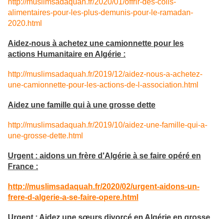
http://muslimsadaquah.fr/2020/01/offrir-des-colis-
alimentaires-pour-les-plus-demunis-pour-le-ramadan-
2020.html
Aidez-nous à achetez une camionnette pour les
actions Humanitaire en Algérie :
http://muslimsadaquah.fr/2019/12/aidez-nous-a-achetez-
une-camionnette-pour-les-actions-de-l-association.html
Aidez une famille qui à une grosse dette
http://muslimsadaquah.fr/2019/10/aidez-une-famille-qui-a-
une-grosse-dette.html
Urgent : aidons un frère d'Algérie à se faire opéré en
France :
http://muslimsadaquah.fr/2020/02/urgent-aidons-un-
frere-d-algerie-a-se-faire-opere.html
Urgent : Aidez une sœurs divorcé en Algérie en grosse