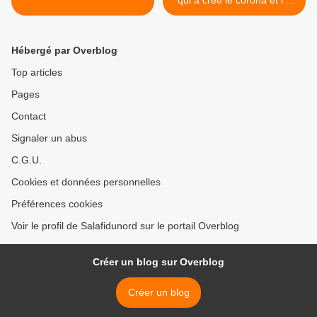
qui a créé le corona et l’a
envoyé» - سبحان خالق
كورونا ومرسله >
Hébergé par Overblog
Top articles
Pages
Contact
Signaler un abus
C.G.U.
Cookies et données personnelles
Préférences cookies
Voir le profil de Salafidunord sur le portail Overblog
Créer un blog sur Overblog
Créer un blog