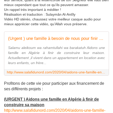
leur service, quant à la Miséricorde de ton Seigneur elle vaut bien
mieux cependant que tout ce qu'ils peuvent amasser.
Un rappel très important à méditer !
Réalisation et traduction : Sulaymân Al-Antîly
Vidéo HD stéréo, chaussez votre meilleur casque audio pour
mieux apprécier cette vidéo, qu'Allah vous préserve.
(Urgent ) une famille à besoin de nous pour finir de construire leur maison - Salafidunord
Salamu aleikoum wa rahamtullahi wa barakatuh Aidons une
famille en Algérie à finir de construire leur maison.
Actuellement ,il vivent dans un appartement en location avec
leurs enfants, un frère...
http://www.salafidunord.com/2020/04/aidons-une-famille-en-algerie-a-finir-de-construire-sa-maison.html
Profitons de cette vie pour participer aux financement de
ses différents projets :
(URGENT ) Aidons une famille en Algérie à finir de
construire sa maison
http://www.salafidunord.com/2020/04/aidons-une-famille-