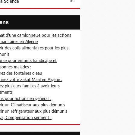
54
a Science
Liens
at d'une camionnette pour les actions
anitaires en Algérie
rir des colis alimentaires pour les plus
munis
rse pour enfants handicapé et
sonnes malades :
rez des fontaines d'eau
nez votre Zakat Maal en Algérie :
ez plusieurs familles à avoir leurs
ements
s pour actions en général :
rir un Climatiseur aux plus démunis
rir un réfrigérateur aux plus démunis :
ya, Compensation serment :