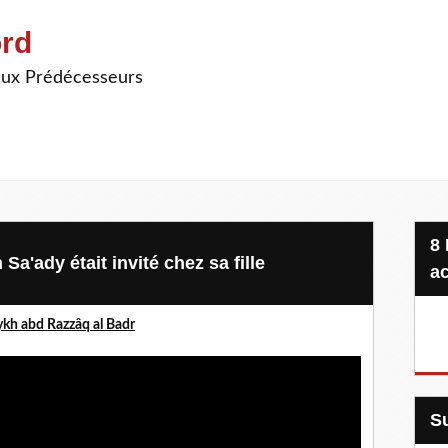
ord
ieux Prédécesseurs
8 Projets, 20 €, une seule
'ady était invité chez sa fille
ac
kh abd Razzâq al Badr