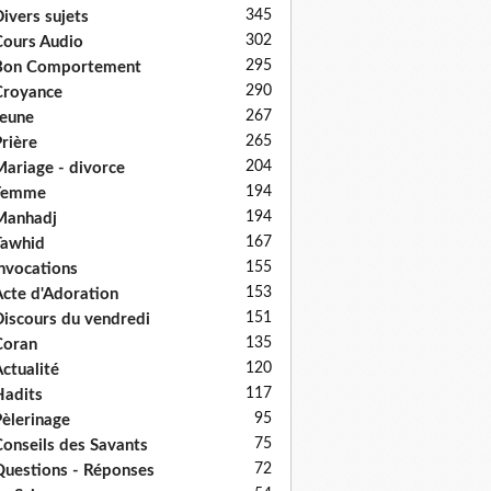
345
ivers sujets
302
ours Audio
295
Bon Comportement
290
Croyance
267
eune
265
rière
204
ariage - divorce
194
Femme
194
Manhadj
167
Tawhid
155
nvocations
153
cte d'Adoration
151
iscours du vendredi
135
Coran
120
ctualité
117
adits
95
èlerinage
75
onseils des Savants
72
uestions - Réponses