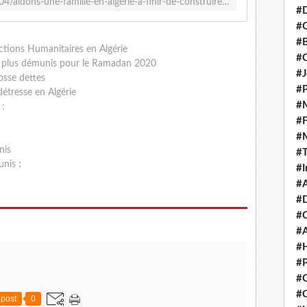
http://www.salafidunord.com/2020/04/aidons-une-famille-en-algerie-a-finir-de-construire-sa-maison.html
#D
#C
#
ctions Humanitaires en Algérie
#
les plus démunis pour le Ramadan 2020
#J
osse dettes
#P
étresse en Algérie
#M
 :
#
#
nis
#
unis :
#I
#A
#D
#
#A
#H
#P
#C
#Q
post
0