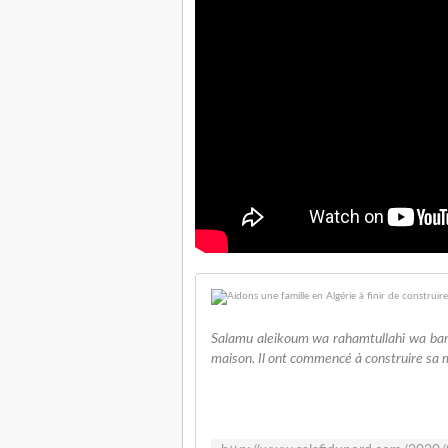
Salamu aleikoum wa rahamtullahi wa barak
maison. Il ont commencé à construire sa m