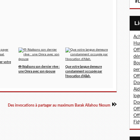
#L
Ach
Hum
Off
dé
er votre
Bou
🤲 Réalisons son dernier rêve :
Que votre langue demeure
per
une Omra avec son épouse
constamment occupée par
Off
l'évocation d'Allah.
Don
Aid
log
Don
Des invocations à partager au maximum Barak Allahou fikoum
Off
Off
Fid