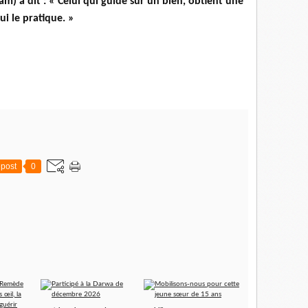
am) a dit : « Celui qui guide sur un bien, obtient une
qui le pratique. »
post
0