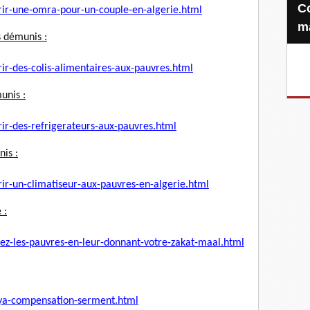
Confiez-nous votre Zakat-al-
rir-une-omra-pour-un-
couple-en-algerie.html
m
s démunis :
rir-des-colis-
alimentaires-aux-pauvres.html
unis :
rir-des-refrigerateurs-
aux-pauvres.html
nis :
rir-un-climatiseur-aux-
pauvres-en-algerie.html
 :
ez-les-pauvres-en-leur-
donnant-votre-zakat-maal.html
dya-compensation-serment.
html