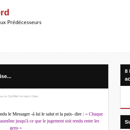
ord
ieux Prédécesseurs
8 Projets, 20 €, une seule
se...
ac
du le Messager -à lui le salut et la paix- dire
:
«
Chaque
 aumône jusqu'à ce que le jugement soit rendu entre les
gens
»