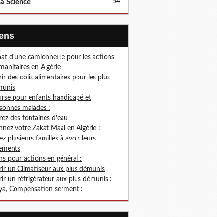
54
a Science
Liens
at d'une camionnette pour les actions
anitaires en Algérie
rir des colis alimentaires pour les plus
munis
rse pour enfants handicapé et
sonnes malades :
rez des fontaines d'eau
nez votre Zakat Maal en Algérie :
ez plusieurs familles à avoir leurs
ements
s pour actions en général :
rir un Climatiseur aux plus démunis
rir un réfrigérateur aux plus démunis :
ya, Compensation serment :