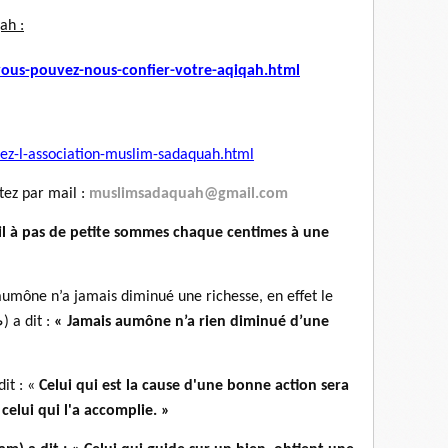
ah :
ous-pouvez-nous-confier-
votre-aqiqah.html
ez-l-association-muslim-
sadaquah.html
tez par mail :
muslimsadaquah@gmail.com
, il à pas de petite sommes chaque centimes à une
aumône n’a jamais diminué une richesse, en effet le
Messager d’Allah (صلّى الله عليه و سلّم) a dit :
« Jamais aumône n’a rien diminué d’une
dit : «
Celui qui est la cause d'une bonne action sera
lui qui l'a accomplie. »