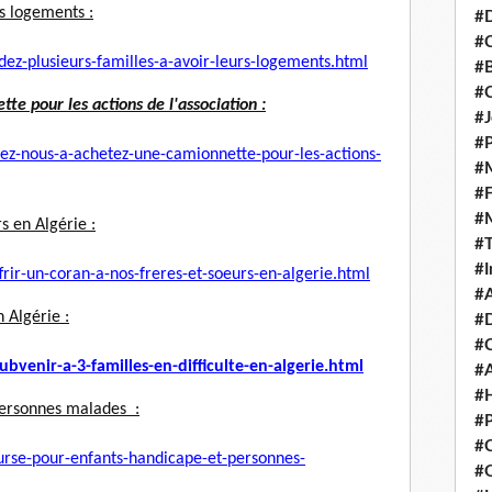
rs logements :
#D
#C
dez-plusieurs-
familles-a-avoir-leurs-
logements.html
#
#
e pour les actions de l'association :
#J
#P
ez-nous-a-achetez-une-
camionnette-pour-les-actions-
#M
#
#
s en Algérie :
#
#I
rir-un-coran-a-nos-
freres-et-soeurs-en-algerie.
html
#A
n Algérie :
#D
#
ubvenir-a-3-familles-en-
difficulte-en-algerie.html
#A
#H
personnes malades :
#P
#C
rse-pour-enfants-
handicape-et-personnes-
#Q