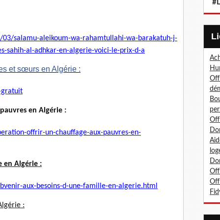
#L
0/03/salamu-aleikoum-wa-
rahamtullahi-wa-barakatuh-j-
des-sahih-al-adhkar-en-
algerie-voici-le-prix-d-a
Ach
res et sœurs en Algérie :
Hum
Off
dé
-gratuit
Bou
per
pauvres en Algérie :
Off
Don
ration-offrir-un-
chauffage-aux-pauvres-en-
Aid
log
Don
 en Algérie :
Off
Off
bvenir-aux-besoins-
d-une-famille-en-algerie.html
Fid
lgérie :