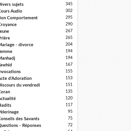
345
ivers sujets
302
ours Audio
295
Bon Comportement
290
Croyance
267
eune
265
rière
204
ariage - divorce
194
Femme
194
Manhadj
167
Tawhid
155
nvocations
153
cte d'Adoration
151
iscours du vendredi
135
Coran
120
ctualité
117
adits
95
èlerinage
75
onseils des Savants
72
uestions - Réponses