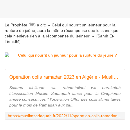
Le Prophète (ﷺ) a dit:
« Celui qui nourrit un jeûneur pour la
rupture du jeûne, aura la même récompense que lui sans que
cela n'enlève rien à la récompense du jeûneur. »
[Sahīh Et-
Tirmidhī]
Opération colis ramadan 2023 en Algérie - Muslim Sadaquah
Salamu aleikoum wa rahamtullahi wa barakatuh
L'association Muslim Sadaquah lance pour la Cinquième
année consécutives " l'opération Offrir des colis alimentaires
pour le mois de Ramadan aux plu...
https://muslimsadaquah.fr/2022/11/operation-colis-ramadan-2023-en-algerie.html