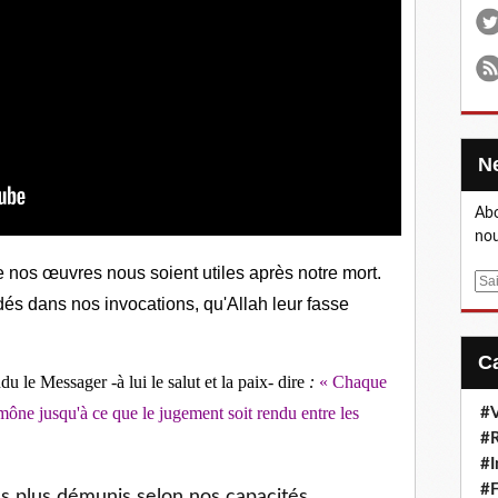
Abo
nou
e nos œuvres nous soient utiles après notre mort.
E
és dans nos invocations, qu'Allah leur fasse
m
a
i
l
du le Messager -à lui le salut et la paix- dire
:
«
Chaque
mône jusqu'à ce que le jugement soit rendu entre les
#V
#R
#I
#
s plus démunis selon nos capacités.