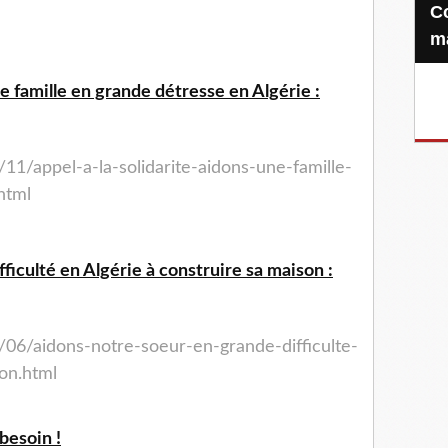
Confiez-nous votre Zakat-al-
m
ne famille en grande détresse en Algérie :
11/appel-a-la-solidarite-aidons-une-famille-
html
ficulté en Algérie à construire sa maison :
/06/aidons-notre-soeur-en-grande-difficulte-
on.html
besoin !