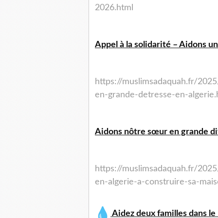
2026.html
Appel à la solidarité – Aidons u
https://muslimsadaquah.fr/2025/
en-grande-detresse-en-algerie.
Aidons nôtre sœur en grande dif
https://muslimsadaquah.fr/2025
en-algerie-a-construire-sa-mais
Aidez deux familles dans le 