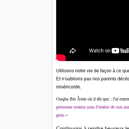
Utilisons notre vie de façon à ce qu
Et n'oublions pas nos parents décéd
miséricorde.
Ouqba Ibn Âmir où il dit que : J'ai enten
personne restera sous l'ombre de son au
gens
»
Continuons à rendre heureux le