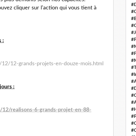
#D
vez cliquer sur l’action qui vous tient à
#C
#
#
#J
#P
 :
#M
#
#
5/12/12-grands-projets-en-douze-mois.html
#
#I
#A
jours :
#D
#
#A
#H
/12/realisons-6-grands-projet-en-88-
#P
#C
#Q