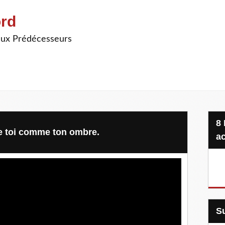
ord
ieux Prédécesseurs
8 Projets, 20 €, une seule
re toi comme ton ombre.
ac