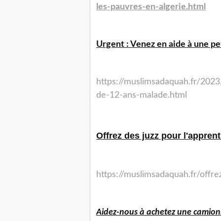
les-pauvres-en-algerie.html
Urgent : Venez en aide à une peti
https://muslimsadaquah.fr/2023
de-12-ans-malade.html
Offrez des juzz pour l'appren
https://muslimsadaquah.fr/offr
Aidez-nous à achetez une camionn