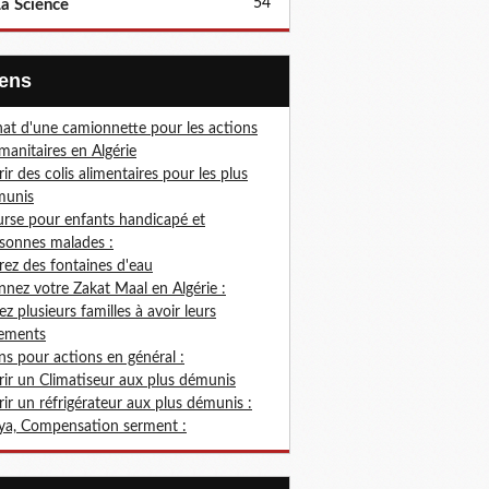
54
a Science
Liens
at d'une camionnette pour les actions
anitaires en Algérie
rir des colis alimentaires pour les plus
munis
rse pour enfants handicapé et
sonnes malades :
rez des fontaines d'eau
nez votre Zakat Maal en Algérie :
ez plusieurs familles à avoir leurs
ements
s pour actions en général :
rir un Climatiseur aux plus démunis
rir un réfrigérateur aux plus démunis :
ya, Compensation serment :