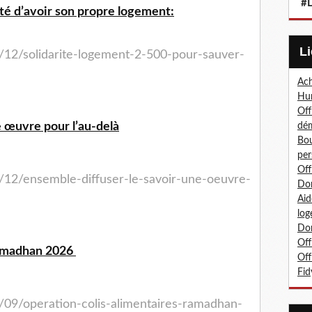
#L
lité d’avoir son propre logement:
/12/solidarite-logement-2-500-pour-sauver-
Ach
Hum
Off
e œuvre pour l’au-delà
dé
Bou
per
Off
/12/ensemble-diffuser-le-savoir-une-oeuvre-
Don
Aid
log
Don
Off
Ramadhan 2026
Off
Fid
/09/operation-colis-alimentaires-ramadhan-