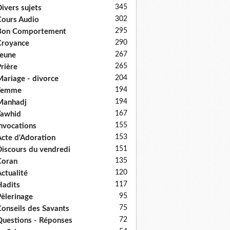
345
ivers sujets
302
ours Audio
295
Bon Comportement
290
Croyance
267
eune
265
rière
204
ariage - divorce
194
Femme
194
Manhadj
167
Tawhid
155
nvocations
153
cte d'Adoration
151
iscours du vendredi
135
Coran
120
ctualité
117
adits
95
èlerinage
75
onseils des Savants
72
uestions - Réponses