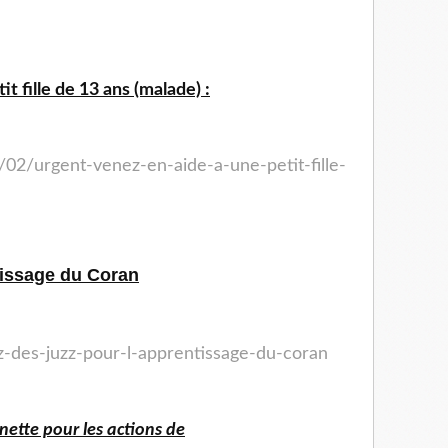
t fille de 13 ans (malade) :
/02/urgent-venez-en-aide-a-une-petit-fille-
tissage du Coran
ez-des-juzz-pour-l-apprentissage-du-coran
ette pour les actions de