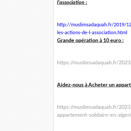
l'association :
http://muslimsadaquah.fr/2019/
12
les-actions-
de-l-association.html
Grande opération à 10 euro :
https://muslimsadaquah.fr/202
Aidez-nous à Acheter un appart
https://muslimsadaquah.fr/202
appartement-solidaire-en-algeri