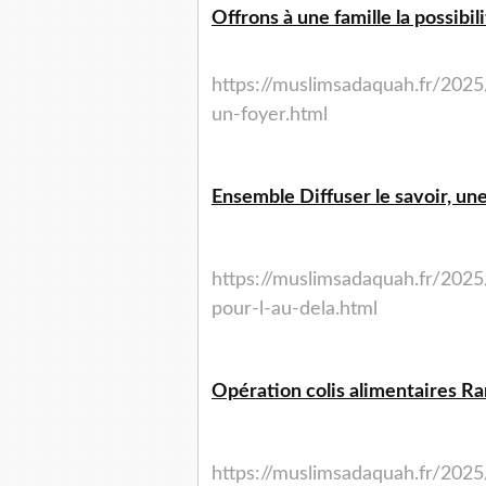
Offrons à une famille la possibi
https://muslimsadaquah.fr/2025
un-foyer.html
Ensemble Diffuser le savoir, un
https://muslimsadaquah.fr/2025
pour-l-au-dela.html
Opération colis alimentaires 
https://muslimsadaquah.fr/2025