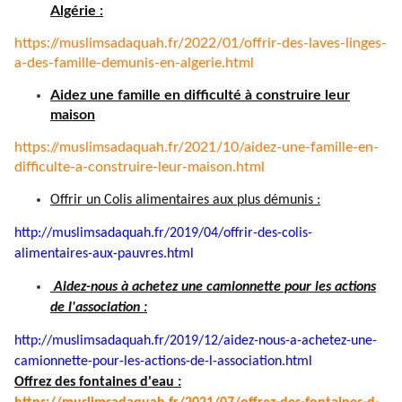
Algérie :
https://muslimsadaquah.fr/
2022/01/offrir-des-laves-
linges-
a-des-famille-demunis-
en-algerie.html
Aidez une famille en difficulté à construire leur
maison
https://muslimsadaquah.fr/
2021/10/aidez-une-famille-en-
difficulte-a-construire-leur-
maison.html
Offrir un Colis alimentaires aux plus démunis :
http://muslimsadaquah.fr/2019/
04/offrir-des-colis-
alimentaires-aux-pauvres.html
Aidez-nous à achetez une camionnette pour les actions
de l'association :
http://muslimsadaquah.fr/2019/
12/aidez-nous-a-achetez-une-
camionnette-pour-les-actions-
de-l-association.html
Offrez des fontaines d'eau :