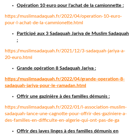
Opération 10 euro pour l'achat de la camionnette :
https://muslimsadaquah.fr/
2022/04/operation-10-euro-
pour-l-achat-de-la-
cammionette.html
Participé aux 3 Sadaquah Jariya de Muslim Sadaquah
:
https://muslimsadaquah.fr/
2021/12/3-sadaquah-jariya-a-
20-euro.html
Grande opération 8 Sadaquah Jariya :
https://muslimsadaquah.fr/
2022/04/grande-operation-8-
sadaquah-jariya-pour-le-
ramadan.html
Offrir une gazinière à des familles démunis :
https://muslimsadaquah.fr/
2022/01/l-association-muslim-
sadaquah-lance-une-cagnotte-
pour-offrir-des-gaziniere-a-
des-familles-en-difficulte-en-
algerie-qui-ont-pas-de-ga
Offrir des laves linges à des familles démunis en