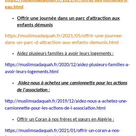
https://muslimsadaquah.fr/
2021/07/offrez-des-fontaines-
d-
eau.html
Offrir une journée dans un parc d'attraction aux
enfants démunis
https://muslimsadaquah.fr/
2021/05/offrir-une-journee-
dans-un-parc-d-attraction-aux-
enfants-demunis.html
Aidez plusieurs familles à avoir leurs logements :
https://muslimsadaquah.fr/
2020/12/aidez-plusieurs-
familles-a-
avoir-leurs-
logements.html
Aidez-nous à achetez une camionnette pour les actions
de l'association :
http://muslimsadaquah.fr/2019/
12/aidez-nous-a-achetez-une-
camionnette-pour-les-actions-
de-l-association.html
Offrir un Coran à nos frères et sœurs en Algérie :
https://muslimsadaquah.fr/
2021/01/offrir-un-coran-a-nos-