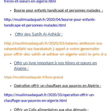
freres-et-soeurs-en-algerie.
html
Bourse pour enfants handicapé et personnes malades :
http://muslimsadaquah.fr/2020/
04/bourse-pour-enfants-
handicape-et-personnes-
malades.html
Offrir des Sahîh Al-Adhkâr :
http://muslimsadaquah.fr/2020/
03/salamu-aleikoum-wa-
rahamtullahi-wa-barakatuh-j-
appel-a-votre-generosite-
pour-
offrir-des-sahih-al-adhkar-en-
algerie-voici-le-prix-d-a
Offrir un livre important à nos frères et sœurs en
Algérie :
https://muslimsadaquah.fr/livre-gratuit
Opération offrir un chauffage aux pauvres en Algérie :
https://muslimsadaquah.fr/
2020/10/operation-offrir-un-
chauffage-aux-pauvres-en-
algerie.html
Offrir un Colis alimentaires aux plus démunis :