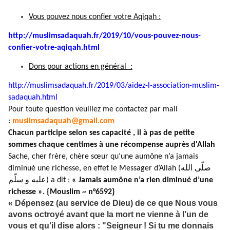
Vous pouvez nous confier votre Aqiqah :
http://muslimsadaquah.fr/2019/
10/vous-pouvez-nous-
confier-
votre-aqiqah.html
Dons pour actions en général :
http://muslimsadaquah.fr/2019/
03/aidez-l-association-muslim-
sadaquah.html
Pour toute question veuillez me contactez par mail
:
muslimsadaquah@gmail.com
Chacun participe selon ses capacité , il à pas de petite
sommes chaque centimes à une récompense auprès d'Allah
Sache, cher frère, chère sœur qu’une aumône n’a jamais
diminué une richesse, en effet le Messager d’Allah (صلّى الله
عليه و سلّم) a dit :
« Jamais aumône n’a rien diminué d’une
richesse ». {Mouslim ~ n°6592}
« Dépensez (au service de Dieu) de ce que Nous vous
avons octroyé avant que la mort ne vienne à l’un de
vous et qu’il dise alors : "Seigneur ! Si tu me donnais