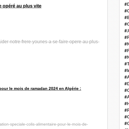
#D
e opéré au plus vite
#C
#
#
#J
#P
ider-notre-frere-younes-a-se-faire-opere-au-plus-
#M
#
#
#
#I
#A
#D
 pour le mois de ramadan 2024 en Algérie :
#
#A
#H
#P
#C
#Q
tion-speciale-colis-alimentaire-pour-le-mois-de-