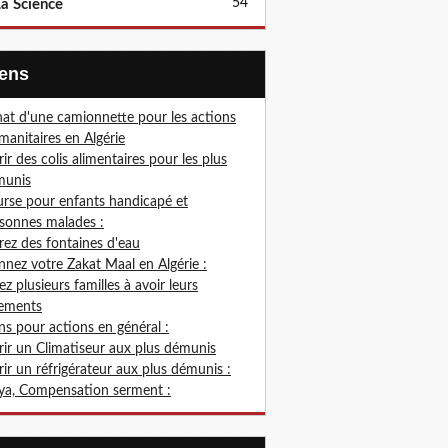
54
a Science
Liens
at d'une camionnette pour les actions
anitaires en Algérie
rir des colis alimentaires pour les plus
munis
rse pour enfants handicapé et
sonnes malades :
rez des fontaines d'eau
nez votre Zakat Maal en Algérie :
ez plusieurs familles à avoir leurs
ements
s pour actions en général :
rir un Climatiseur aux plus démunis
rir un réfrigérateur aux plus démunis :
ya, Compensation serment :