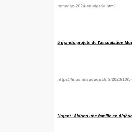
ramadan-2024-en-algerie.html
5 grands projets de l'association M
https://muslimsadaquah.fr/2023/10/5
Urgent :Aidons une famille en Algéri