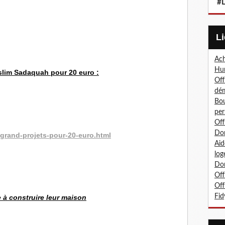
#L
Ach
Hum
uslim Sadaquah pour 20 euro :
Off
dé
Bou
per
Off
Don
-grand-projets-pour-20-euro.html
Aid
log
Don
Off
Off
Fid
e à construire leur maison