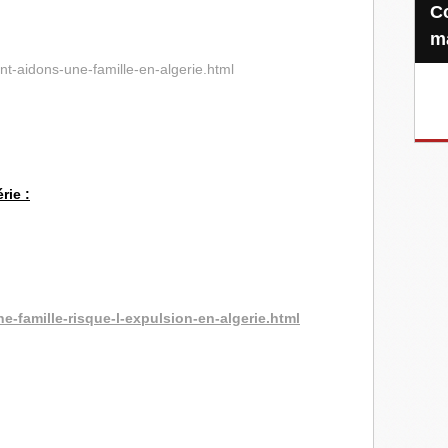
Confiez-nous votre Zakat-al-
m
nt-aidons-une-famille-en-algerie.html
rie :
e-famille-risque-l-expulsion-en-algerie.html