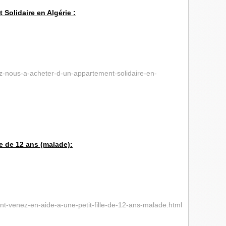
Solidaire en Algérie :
z-nous-a-acheter-d-un-appartement-solidaire-en-
le de 12 ans (malade):
nt-venez-en-aide-a-une-petit-fille-de-12-ans-malade.html