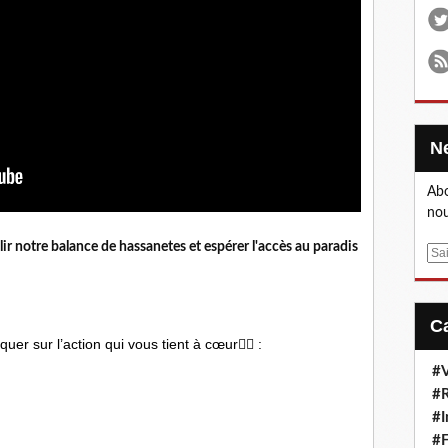
Abo
nou
our الله afin de remplir notre balance de hassanetes et espérer l'accès au paradis
E
m
a
i
l
er sur l’action qui vous tient à cœur👇🏼 :
#V
#R
#I
#