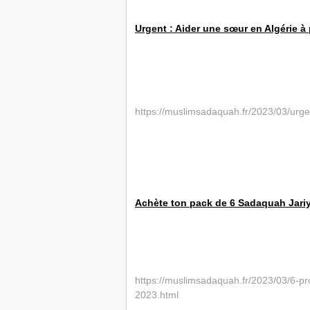
Urgent : Aider une sœur en Algérie à 
https://muslimsadaquah.fr/2023/03/urge
Achète ton pack de 6 Sadaquah Jariy
https://muslimsadaquah.fr/2023/03/6-p
2023.html