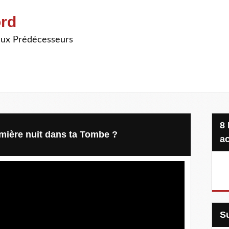
ord
ieux Prédécesseurs
8 Projets, 20 €, une seule
mière nuit dans ta Tombe ?
ac