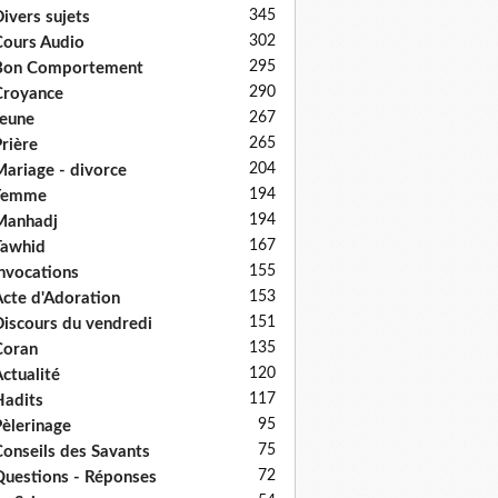
345
ivers sujets
302
ours Audio
295
Bon Comportement
290
Croyance
267
eune
265
rière
204
ariage - divorce
194
Femme
194
Manhadj
167
Tawhid
155
nvocations
153
cte d'Adoration
151
iscours du vendredi
135
Coran
120
ctualité
117
adits
95
èlerinage
75
onseils des Savants
72
uestions - Réponses