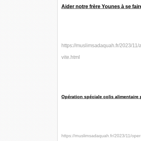
Aider notre frère Younes à se fair
https://muslimsadaquah.fr/2023/11/a
vite.html
Opération spéciale colis alimentaire
https://muslimsadaquah.fr/2023/11/opera