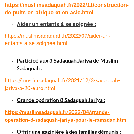
https://muslimsadaquah.fr/
2022/11/construction-
de-puits-
en-afrique-et-en-asie.html
Aider un enfants à se soignée :
https://muslimsadaquah.fr/
2022/07/aider-un-
enfants-a-se-
soignee.html
Participé aux 3 Sadaquah Jariya de Muslim
Sadaquah :
https://muslimsadaquah.fr/
2021/12/3-sadaquah-
jariya-a-
20-euro.html
Grande opération 8 Sadaquah Jariya :
https://muslimsadaquah.fr/
2022/04/grande-
operation-8-
sadaquah-jariya-pour-le-
ramadan.html
Offrir une gazinière à des familles démunis :