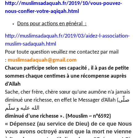
http://muslimsadaquah.fr/2019/
10/vous-pouvez-
nous-confier-
votre-aqiqah.html
Dons pour actions en général :
http://muslimsadaquah.fr/2019/
03/aidez-l-association-
muslim-
sadaquah.html
Pour toute question veuillez me contactez par mail
:
muslimsadaquah@gmail.com
Chacun participe selon ses capacité , il à pas de petite
sommes chaque centimes à une récompense auprès
d'Allah
Sache, cher frère, chère sœur qu’une aumône n’a jamais
diminué une richesse, en effet le Messager d’Allah (صلّى
الله عليه و سلّم) a dit :
« Jamais aumône n’a rien
diminué d’une richesse ». {Mouslim ~ n°6592}
« Dépensez (au service de Dieu) de ce que Nous
vous avons octroyé avant que la mort ne vienne