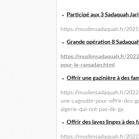
Participé aux 3 Sadaquah Jar
https://muslimsadaquah.fr/
2021
Grande opération 8 Sadaquah 
https://muslimsadaquah.fr/
2022
pour-le-
ramadan.html
Offrir une gazinière à des fam
https://muslimsadaquah.fr/
2022
une-cagnotte-
pour-offrir-des-g
algerie-qui-ont-pas-de-ga
Offrir des laves linges à des 
https://muslimsadaquah.fr/
2022/