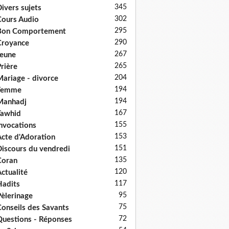
345
ivers sujets
302
ours Audio
295
Bon Comportement
290
Croyance
267
eune
265
rière
204
ariage - divorce
194
Femme
194
Manhadj
167
Tawhid
155
nvocations
153
cte d'Adoration
151
iscours du vendredi
135
Coran
120
ctualité
117
adits
95
èlerinage
75
onseils des Savants
72
uestions - Réponses