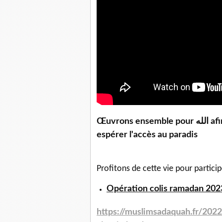
Œuvrons ensemble pour الله afin de remplir notre balance de hassanetes et
espérer l'accès au paradis
Profitons de cette vie pour partici
Opération colis ramadan 2023
https://muslimsadaquah.fr/
2022