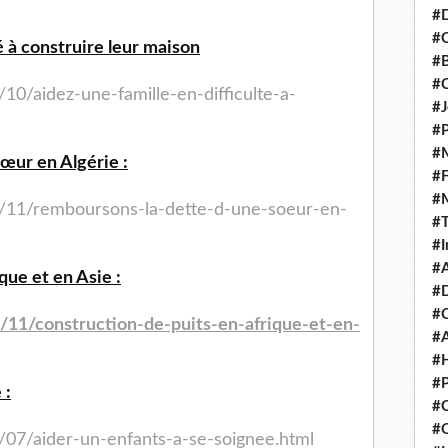
#D
#C
é à construire leur maison
#
#
/10/aidez-une-famille-en-
difficulte-a-
#J
#P
#M
sœur en Algérie :
#
#
/11/remboursons-la-dette-
d-une-soeur-en-
#
#I
#A
que et en Asie :
#D
#
/11/construction-de-puits-
en-afrique-et-en-
#A
#H
#P
 :
#C
#Q
/07/aider-un-enfants-a-se-
soignee.html