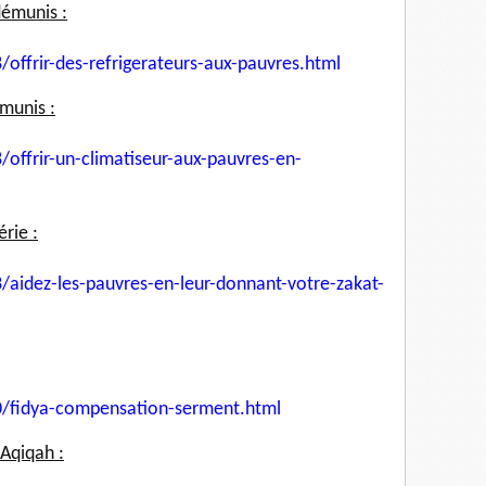
démunis :
/offrir-des-refrigerateurs-
aux-pauvres.html
émunis :
/offrir-un-climatiseur-aux-
pauvres-en-
rie :
/aidez-les-pauvres-en-leur-
donnant-votre-zakat-
0/fidya-compensation-serment.
html
Aqiqah :