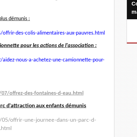
Confiez-nous votre Zakat-al-
m
plus démunis :
/offrir-des-colis-
alimentaires-aux-pauvres.html
nnette pour les actions de l'association :
/aidez-nous-a-achetez-une-
camionnette-pour-
/07/offrez-des-fontaines-
d-eau.html
arc d'attraction aux enfants démunis
/05/offrir-une-journee-
dans-un-parc-d-
.html