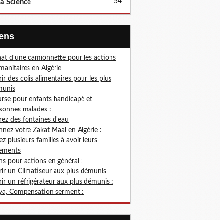
54
a Science
Liens
at d'une camionnette pour les actions
anitaires en Algérie
rir des colis alimentaires pour les plus
munis
rse pour enfants handicapé et
sonnes malades :
rez des fontaines d'eau
nez votre Zakat Maal en Algérie :
ez plusieurs familles à avoir leurs
ements
s pour actions en général :
rir un Climatiseur aux plus démunis
rir un réfrigérateur aux plus démunis :
ya, Compensation serment :