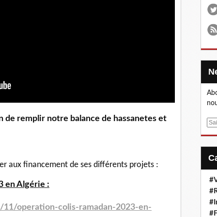
Abo
nou
E
m
a
i
l
per aux financement de ses différents projets :
#V
 en Algérie :
#R
#I
/11/operation-colis-
ramadan-2023-en-
#