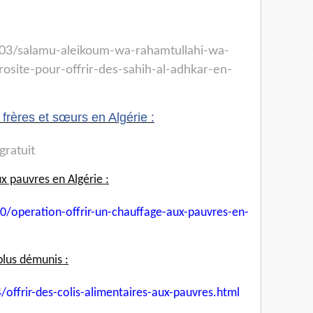
03/salamu-aleikoum-wa-
rahamtullahi-wa-
rosite-pour-
offrir-des-sahih-al-adhkar-en-
s frères et sœurs en Algérie :
-gratuit
x pauvres en Algérie :
0/operation-offrir-un-
chauffage-aux-pauvres-en-
plus démunis :
/offrir-des-colis-
alimentaires-aux-pauvres.html