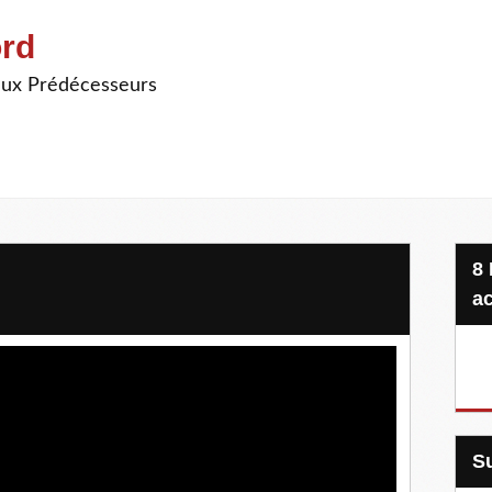
ord
ieux Prédécesseurs
8 Projets, 20 €, une seule
ac