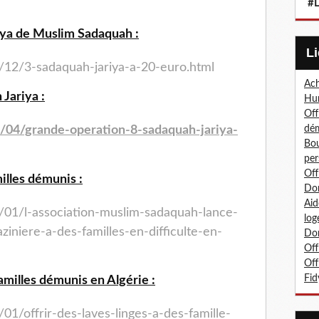
#L
iya de Muslim Sadaquah :
/12/3-sadaquah-jariya-a-
20-euro.html
Ach
Jariya :
Hum
Off
dé
/04/grande-operation-8-
sadaquah-jariya-
Bou
per
Off
illes démunis :
Don
Aid
/01/l-association-muslim-
sadaquah-lance-
log
aziniere-a-
des-familles-en-difficulte-en-
Don
Off
Off
Fid
familles démunis en Algérie :
01/offrir-des-laves-
linges-a-des-famille-