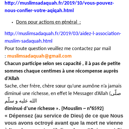
http://muslimsadaquah.fr/2019/
10/vous-pouvez-
nous-confier-
votre-aqiqah.html
Dons pour actions en général :
http://muslimsadaquah.fr/2019/
03/aidez-l-association-
muslim-
sadaquah.html
Pour toute question veuillez me contactez par mail
:
muslimsadaquah@gmail.com
Chacun participe selon ses capacité , il à pas de petite
sommes chaque centimes à une récompense auprès
d'Allah
Sache, cher frère, chère sœur qu’une aumône n’a jamais
diminué une richesse, en effet le Messager d’Allah (صلّى
الله عليه و سلّم) a dit :
« Jamais aumône n’a rien
diminué d’une richesse ». {Mouslim ~ n°6592}
« Dépensez (au service de Dieu) de ce que Nous
vous avons octroyé avant que la mort ne vienne