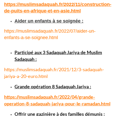
https://muslimsadaquah.fr/
2022/11/construction-
de-puits-
en-afrique-et-en-asie.html
Aider un enfants à se soignée :
https://muslimsadaquah.fr/
2022/07/aider-un-
enfants-a-se-
soignee.html
Participé aux 3 Sadaquah Jariya de Muslim
Sadaquah :
https://muslimsadaquah.fr/
2021/12/3-sadaquah-
jariya-a-
20-euro.html
Grande opération 8 Sadaquah Jariya :
https://muslimsadaquah.fr/
2022/04/grande-
operation-8-
sadaquah-jariya-pour-le-
ramadan.html
Offrir une gazinière à des familles démunis :