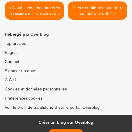
< N’oublions pas nos frères
" Les tremblements de terre
et sœurs en Turquie et en
se multiplieront. " >
Syrie dans nos invocations
…
Hébergé par Overblog
Top articles
Pages
Contact
Signaler un abus
C.G.U.
Cookies et données personnelles
Préférences cookies
Voir le profil de Salafidunord sur le portail Overblog
Créer un blog sur Overblog