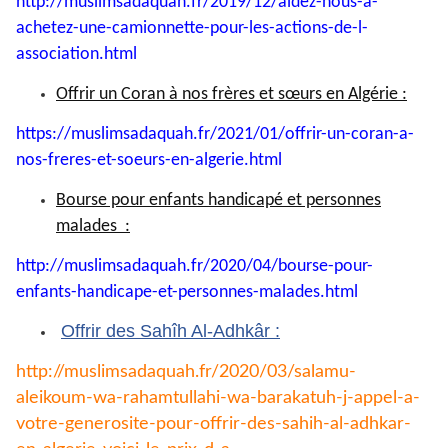
http://muslimsadaquah.fr/2019/
12/aidez-nous-a-
achetez-une-
camionnette-pour-les-actions-
de-l-
association.html
Offrir un Coran à nos frères et sœurs en Algérie :
https://muslimsadaquah.fr/
2021/01/offrir-un-coran-a-
nos-
freres-et-soeurs-en-algerie.
html
Bourse pour enfants handicapé et personnes
malades :
http://muslimsadaquah.fr/2020/
04/bourse-pour-
enfants-
handicape-et-personnes-
malades.html
Offrir des Sahîh Al-Adhkâr :
http://muslimsadaquah.fr/2020/
03/salamu-
aleikoum-wa-
rahamtullahi-wa-barakatuh-j-
appel-a-
votre-generosite-pour-
offrir-des-sahih-al-adhkar-