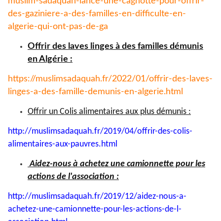
muslim-
sadaquah-lance-une-cagnotte-
pour-offrir-
des-gaziniere-a-
des-familles-en-difficulte-en-
algerie-qui-ont-pas-de-ga
Offrir des laves linges à des familles démunis
en Algérie :
https://muslimsadaquah.fr/
2022/01/offrir-des-laves-
linges-a-des-famille-demunis-
en-algerie.html
Offrir un Colis alimentaires aux plus démunis :
http://muslimsadaquah.fr/2019/
04/offrir-des-colis-
alimentaires-aux-pauvres.html
Aidez-nous à achetez une camionnette pour les
actions de l'association :
http://muslimsadaquah.fr/2019/
12/aidez-nous-a-
achetez-une-
camionnette-pour-les-actions-
de-l-