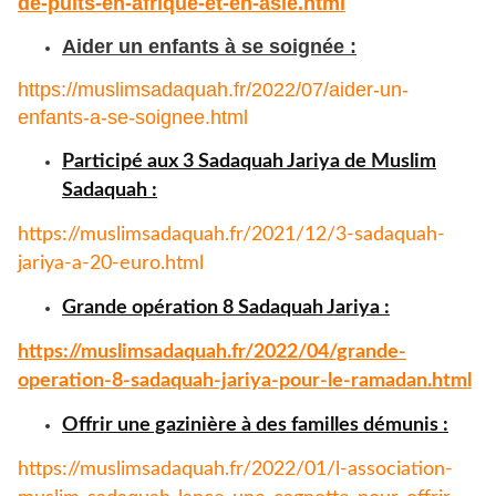
de-puits-
en-afrique-et-en-asie.html
Aider un enfants à se soignée :
https://muslimsadaquah.fr/
2022/07/aider-un-
enfants-a-se-
soignee.html
Participé aux 3 Sadaquah Jariya de Muslim
Sadaquah :
https://muslimsadaquah.fr/
2021/12/3-sadaquah-
jariya-a-
20-euro.html
Grande opération 8 Sadaquah Jariya :
https://muslimsadaquah.fr/
2022/04/grande-
operation-8-
sadaquah-jariya-pour-le-
ramadan.html
Offrir une gazinière à des familles démunis :
https://muslimsadaquah.fr/
2022/01/l-association-