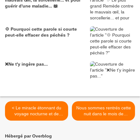
mauvais œil, la sorcellerie... et pour
guérir d'une maladie... 📖
💠 Pourquoi cette parole si courte
peut-elle effacer des péchés ?
❌Ne t'y ingère pas...
< Le miracle étonnant du
Nous sommes rentrés cette
voyage nocturne et de
nuit dans le mois de
l'ascension
Sha'ban où le prophète
multipliait le jeûne
surérogatoire. >
Hébergé par Overblog