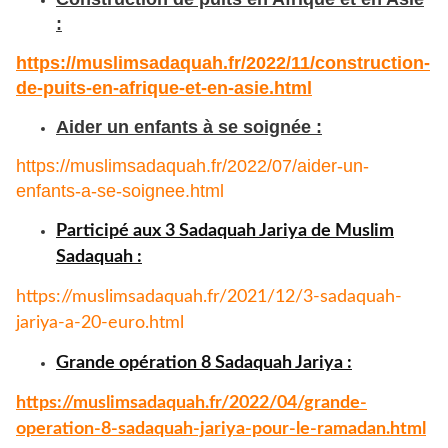
:
https://muslimsadaquah.fr/
2022/11/construction-
de-puits-
en-afrique-et-en-asie.html
Aider un enfants à se soignée :
https://muslimsadaquah.fr/
2022/07/aider-un-
enfants-a-se-
soignee.html
Participé aux 3 Sadaquah Jariya de Muslim
Sadaquah :
https://muslimsadaquah.fr/
2021/12/3-sadaquah-
jariya-a-
20-euro.html
Grande opération 8 Sadaquah Jariya :
https://muslimsadaquah.fr/
2022/04/grande-
operation-8-
sadaquah-jariya-pour-le-
ramadan.html