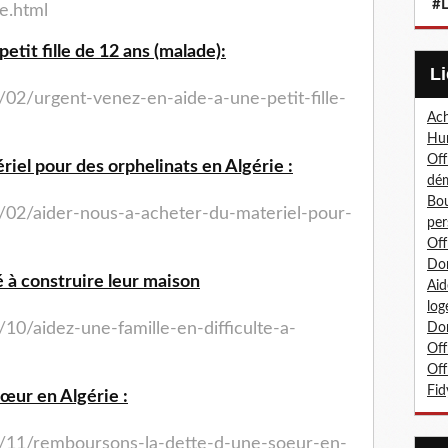
#L
e.html
etit fille de 12 ans (malade):
/02/urgent-venez-en-aide-a-une-petit-fille-
Ach
Hum
Off
iel pour des orphelinats en Algérie :
dé
Bou
/02/aider-nous-a-acheter-du-materiel-pour-
per
Off
Don
é à construire leur maison
Aid
log
/10/aidez-une-famille-en-
difficulte-a-
Don
Off
Off
Fid
sœur en Algérie :
/11/remboursons-la-dette-
d-une-soeur-en-