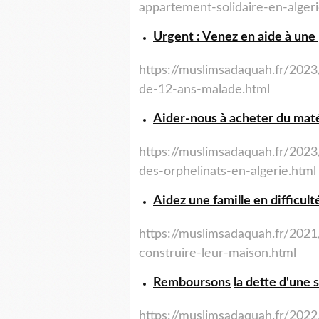
appartement-solidaire-en-algeri
Urgent : Venez en aide à une p
https://muslimsadaquah.fr/2023
de-12-ans-malade.html
Aider-nous à acheter du matér
https://muslimsadaquah.fr/2023
des-orphelinats-en-algerie.html
Aidez une famille en difficult
https://muslimsadaquah.fr/
2021
construire-leur-
maison.html
Remboursons
la dette d'une 
https://muslimsadaquah.fr/
2022