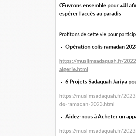
Œuvrons ensemble pour الله afin de remplir notre balance de hassanetes et
espérer l'accès au paradis
Profitons de cette vie pour partici
Opération colis ramadan 2023
https://muslimsadaquah.fr/
2022
algerie.html
6 Projets Sadaquah Jariya po
https://muslimsadaquah.fr/2023
de-ramadan-2023.html
Aidez-nous à Acheter un appa
https://muslimsadaquah.fr/202