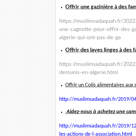
Offrir une gazinière à des fam
https://muslimsadaquah.fr/
2022
une-cagnotte-
pour-offrir-des-g
algerie-qui-ont-pas-de-ga
Offrir des laves linges à des 
https://muslimsadaquah.fr/
2022/
demunis-
en-algerie.html
Offrir un Colis alimentaires aux 
http://muslimsadaquah.fr/2019/
04
Aidez-nous à achetez une camio
http://muslimsadaquah.fr/2019/
12
les-actions-
de-l-association.html