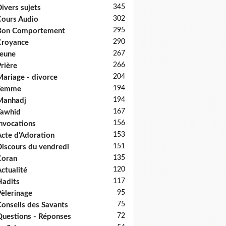
345
ivers sujets
302
ours Audio
295
Bon Comportement
290
Croyance
267
eune
266
rière
204
ariage - divorce
194
Femme
194
Manhadj
167
Tawhid
156
nvocations
153
cte d'Adoration
151
iscours du vendredi
135
Coran
120
ctualité
117
adits
95
èlerinage
75
onseils des Savants
72
uestions - Réponses