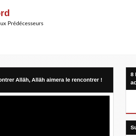
ord
ieux Prédécesseurs
8 Projets, 20 €, une seule
ntrer Allāh, Allāh aimera le rencontrer !
ac