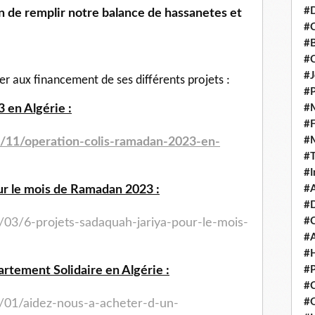
#D
#C
#
#
#J
per aux financement de ses différents projets :
#P
#M
 en Algérie :
#
#
/11/operation-colis-
ramadan-2023-en-
#
#I
#A
ur le mois de Ramadan 2023 :
#D
#
/03/6-projets-sadaquah-jariya-pour-le-mois-
#A
#H
#P
rtement Solidaire en Algérie :
#C
#Q
3/01/aidez-nous-a-acheter-d-un-