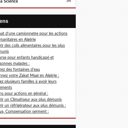
54
a Science
Liens
at d'une camionnette pour les actions
anitaires en Algérie
rir des colis alimentaires pour les plus
munis
rse pour enfants handicapé et
sonnes malades :
rez des fontaines d'eau
nez votre Zakat Maal en Algérie :
ez plusieurs familles à avoir leurs
ements
s pour actions en général :
rir un Climatiseur aux plus démunis
rir un réfrigérateur aux plus démunis :
ya, Compensation serment :