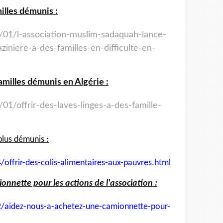
illes démunis :
/01/l-association-muslim-
sadaquah-lance-
aziniere-a-
des-familles-en-difficulte-en-
familles démunis en Algérie :
01/offrir-des-laves-
linges-a-des-famille-
plus démunis :
/offrir-des-colis-
alimentaires-aux-pauvres.html
nnette pour les actions de l'association :
/aidez-nous-a-achetez-une-
camionnette-pour-