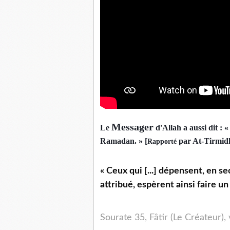
Messager
Le
d'Allah a aussi dit : 
Ramadan. » [
par At-Tirmidh
Rapporté
« Ceux qui [...] dépensent, en s
attribué, espèrent ainsi faire u
Sourate 35, Fâtir (Le Créateur),