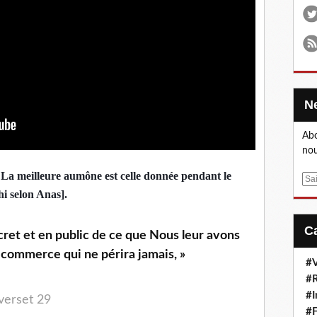
Abo
nou
« La meilleure aumône est celle donnée pendant le
E
i selon Anas].
m
a
i
ecret et en public de ce que Nous leur avons
l
n commerce qui ne périra jamais, »
#V
#R
#I
 verset 29
#