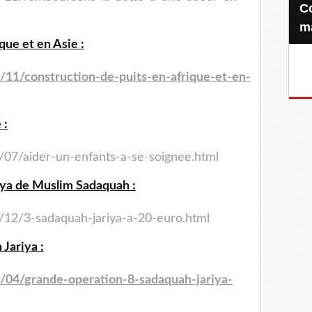
Confiez-nous votre Zakat-al-
m
que et en Asie :
/11/construction-de-puits-
en-afrique-et-en-
 :
/07/aider-un-enfants-a-se-
soignee.html
iya de Muslim Sadaquah :
/12/3-sadaquah-jariya-a-
20-euro.html
Jariya :
/04/grande-operation-8-
sadaquah-jariya-