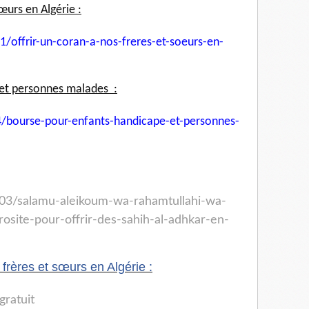
œurs en Algérie :
1/offrir-un-coran-a-nos-
freres-et-soeurs-en-
et personnes malades :
/bourse-pour-enfants-
handicape-et-personnes-
03/salamu-aleikoum-wa-
rahamtullahi-wa-
rosite-pour-
offrir-des-sahih-al-adhkar-en-
s frères et sœurs en Algérie :
-gratuit