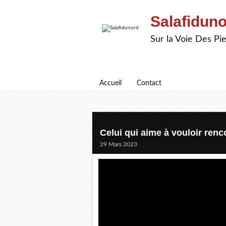
Salafidun
Sur la Voie Des P
Accueil
Contact
Celui qui aime à vouloir renco
29 Mars 2023