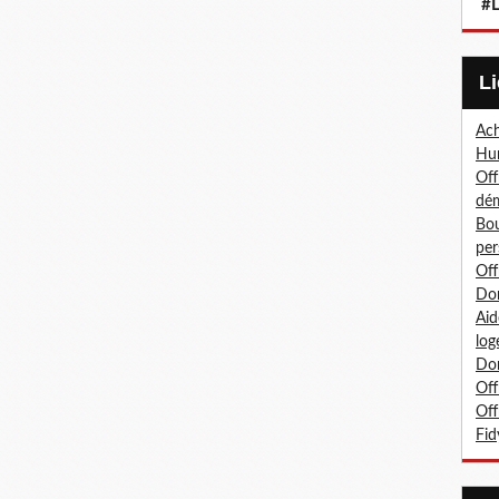
#L
Ach
Hum
Off
dé
Bou
per
Off
Don
Aid
log
Don
Off
Off
Fid