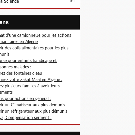
54
a Science
Liens
at d'une camionnette pour les actions
anitaires en Algérie
rir des colis alimentaires pour les plus
munis
rse pour enfants handicapé et
sonnes malades :
rez des fontaines d'eau
nez votre Zakat Maal en Algérie :
ez plusieurs familles à avoir leurs
ements
s pour actions en général :
rir un Climatiseur aux plus démunis
rir un réfrigérateur aux plus démunis :
ya, Compensation serment :