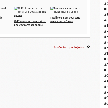
#D
#C
#
 de
Mobilisons-nous pour cette
#
🤲 Réalisons son dernier rêve :
jeune sœur de 15 ans
une Omra avec son épouse
#J
#P
#M
#
Tu n'es fait que de jours !
#
#
#I
#A
#D
#
#A
#H
#P
#C
#Q