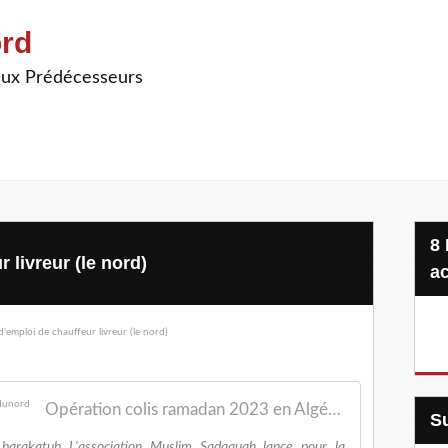
ord
ieux Prédécesseurs
8 Projets, 20 €, une seule
 livreur (le nord)
ac
Opération colis ramadan 2023 en Algérie - Salafidunord
barakatuh L'association Muslim Sadaquah lance pour la