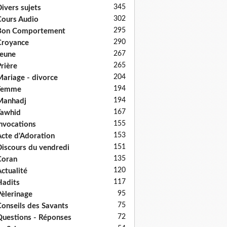
345
ivers sujets
302
ours Audio
295
Bon Comportement
290
Croyance
267
eune
265
rière
204
ariage - divorce
194
Femme
194
Manhadj
167
Tawhid
155
nvocations
153
cte d'Adoration
151
iscours du vendredi
135
Coran
120
ctualité
117
adits
95
èlerinage
75
onseils des Savants
72
uestions - Réponses