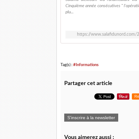
Cinquième année consécutives " l'opérati
plu...
https://www.salafidunord.com/2
Tag(s) :
#Informations
Partager cet article
Re
S'inscrire à la newsletter
Vous aimerez aussi :