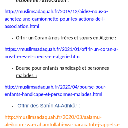
actions de l'association :
http://muslimsadaquah.fr/2019/
12/aidez-nous-a-
achetez-une-
camionnette-pour-les-actions-
de-l-
association.html
Offrir un Coran à nos frères et sœurs en Algérie :
https://muslimsadaquah.fr/
2021/01/offrir-un-coran-a-
nos-
freres-et-soeurs-en-algerie.
html
Bourse pour enfants handicapé et personnes
malades :
http://muslimsadaquah.fr/2020/
04/bourse-pour-
enfants-
handicape-et-personnes-
malades.html
Offrir des Sahîh Al-Adhkâr :
http://muslimsadaquah.fr/2020/
03/salamu-
aleikoum-wa-
rahamtullahi-wa-barakatuh-j-
appel-a-