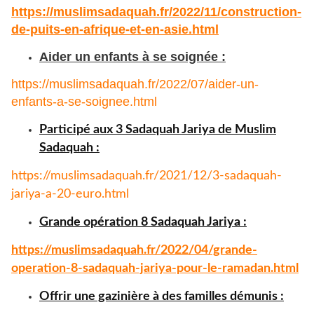
https://muslimsadaquah.fr/
2022/11/construction-
de-puits-
en-afrique-et-en-asie.html
Aider un enfants à se soignée :
https://muslimsadaquah.fr/
2022/07/aider-un-
enfants-a-se-
soignee.html
Participé aux 3 Sadaquah Jariya de Muslim
Sadaquah :
https://muslimsadaquah.fr/
2021/12/3-sadaquah-
jariya-a-
20-euro.html
Grande opération 8 Sadaquah Jariya :
https://muslimsadaquah.fr/
2022/04/grande-
operation-8-
sadaquah-jariya-pour-le-
ramadan.html
Offrir une gazinière à des familles démunis :