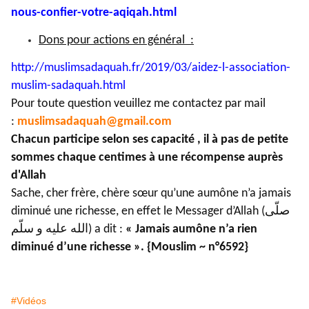
nous-confier-
votre-aqiqah.html
Dons pour actions en général :
http://muslimsadaquah.fr/2019/
03/aidez-l-association-
muslim-
sadaquah.html
Pour toute question veuillez me contactez par mail
:
muslimsadaquah@gmail.com
Chacun participe selon ses capacité , il à pas de petite
sommes chaque centimes à une récompense auprès
d'Allah
Sache, cher frère, chère sœur qu’une aumône n’a jamais
diminué une richesse, en effet le Messager d’Allah (صلّى
الله عليه و سلّم) a dit :
« Jamais aumône n’a rien
diminué d’une richesse ». {Mouslim ~ n°6592}
#Vidéos