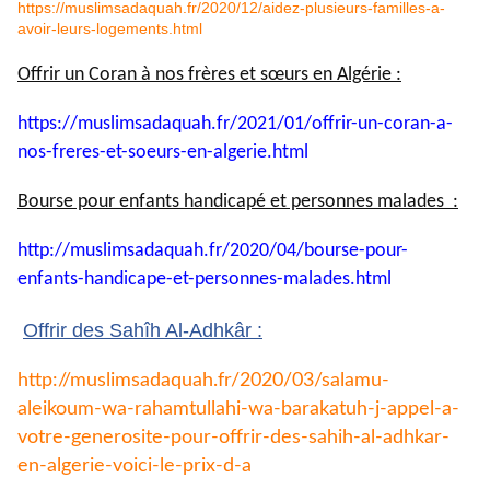
https://muslimsadaquah.fr/2020/12/aidez-plusieurs-familles-a-
avoir-leurs-logements.html
Offrir un Coran à nos frères et sœurs en Algérie :
https://muslimsadaquah.fr/
2021/01/offrir-un-coran-a-
nos-
freres-et-soeurs-en-algerie.
html
Bourse pour enfants handicapé et personnes malades :
http://muslimsadaquah.fr/2020/
04/bourse-pour-
enfants-
handicape-et-personnes-
malades.html
Offrir des Sahîh Al-Adhkâr :
http://muslimsadaquah.fr/2020/
03/salamu-
aleikoum-wa-
rahamtullahi-wa-barakatuh-j-
appel-a-
votre-generosite-pour-
offrir-des-sahih-al-adhkar-
en-
algerie-voici-le-prix-d-a