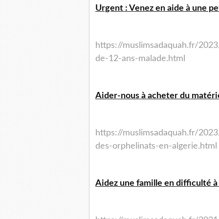
Urgent : Venez en aide à une peti
https://muslimsadaquah.fr/2023
de-12-ans-malade.html
Aider-nous à acheter du matérie
https://muslimsadaquah.fr/2023
des-orphelinats-en-algerie.html
Aidez une famille en difficulté 