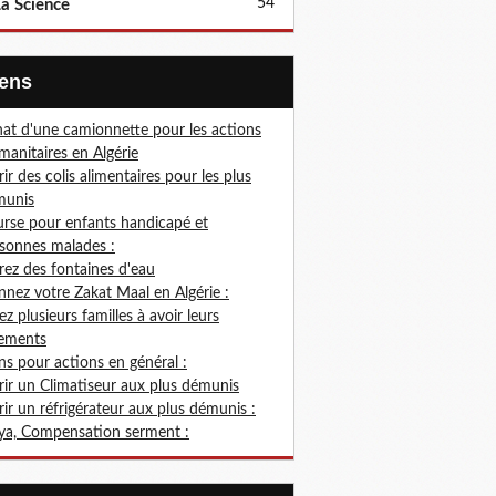
54
a Science
Liens
at d'une camionnette pour les actions
anitaires en Algérie
rir des colis alimentaires pour les plus
munis
rse pour enfants handicapé et
sonnes malades :
rez des fontaines d'eau
nez votre Zakat Maal en Algérie :
ez plusieurs familles à avoir leurs
ements
s pour actions en général :
rir un Climatiseur aux plus démunis
rir un réfrigérateur aux plus démunis :
ya, Compensation serment :