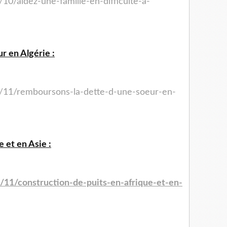
/10/aidez-une-famille-en-
difficulte-a-
r en Algérie :
/11/remboursons-la-dette-
d-une-soeur-en-
 et en Asie :
/11/construction-de-puits-
en-afrique-et-en-