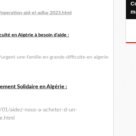
Confiez-nous votre Zakat-al-
m
/operation-aid-el-adha-2023.html
culté en Algérie à besoin d'aide :
rgent-une-famille-en-grande-difficulte-en-algerie-
ement Solidaire en Algérie :
3/01/aidez-nous-a-acheter-d-un-
e.html