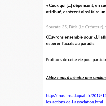
« Ceux qui [...] dépensent, en s
attribué, espèrent ainsi faire u
Sourate 35, Fâtir (Le Créateur),
Œuvrons ensemble pour الله afin de remplir notre balance de hassanetes et
espérer l'accès au paradis
Profitons de cette vie pour partici
Aidez-nous à achetez une camionne
http://muslimsadaquah.fr/2019/
12
les-actions-
de-l-association.html