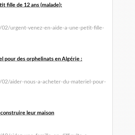
t fille de 12 ans (malade):
/02/urgent-venez-en-aide-a-une-petit-fille-
l pour des orphelinats en Algérie :
/02/aider-nous-a-acheter-du-materiel-pour-
à construire leur maison