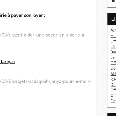
#L
rie à payer son loyer :
Ach
/03/urgent-aider-une-soeur-en-algerie-a-
Hum
Off
dé
Bou
per
Jariya :
Off
Don
Aid
log
/03/6-projets-sadaquah-jariya-pour-le-mois-
Don
Off
Off
Fid