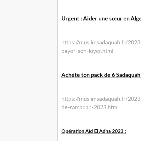
Urgent : Aider une sœur en Algé
https://muslimsadaquah.fr/2023
payer-son-loyer.html
Achète ton pack de 6 Sadaquah 
https://muslimsadaquah.fr/2023
de-ramadan-2023.html
Opération Aïd El Adha 2023 :