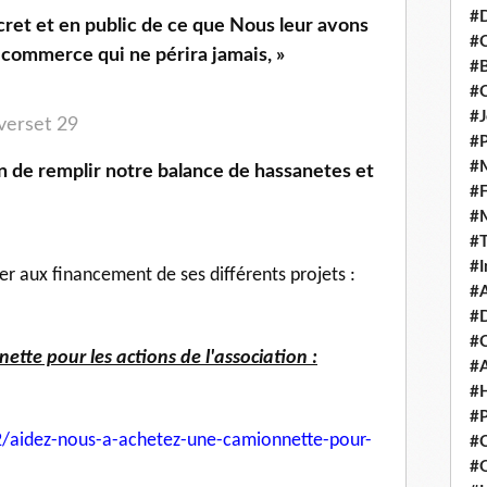
#D
ecret et en public de ce que Nous leur avons
#C
n commerce qui ne périra jamais, »
#
#
#J
 verset 29
#P
#M
#
#
#
#I
per aux financement de ses différents projets :
#A
#D
#
tte pour les actions de l'association :
#A
#H
#P
/aidez-nous-a-achetez-une-
camionnette-pour-
#C
#Q