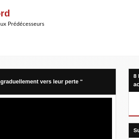
ord
ieux Prédécesseurs
8 Projets, 20 €, une seule
 graduellement vers leur perte "
ac