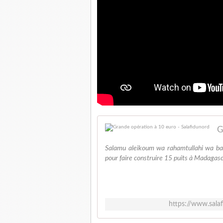
G
Salamu aleikoum wa rahamtullahi wa ba
pour faire construire 15 puits à Madagasca
https://www.sala