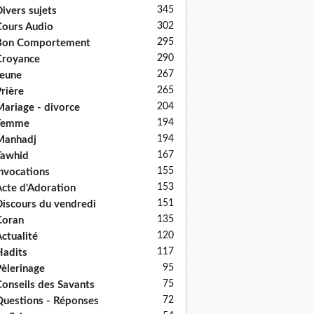
345
ivers sujets
302
ours Audio
295
Bon Comportement
290
Croyance
267
eune
265
rière
204
ariage - divorce
194
Femme
194
Manhadj
167
Tawhid
155
nvocations
153
cte d'Adoration
151
iscours du vendredi
135
Coran
120
ctualité
117
adits
95
èlerinage
75
onseils des Savants
72
uestions - Réponses