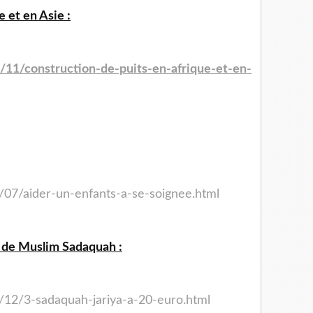
 et en Asie :
/11/construction-de-puits-
en-afrique-et-en-
/07/aider-un-enfants-a-se-
soignee.html
a de Muslim Sadaquah :
/12/3-sadaquah-jariya-a-
20-euro.html