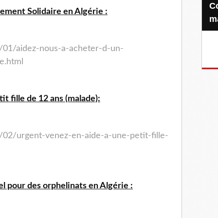
Confiez-nous votre Zakat-al-
ement Solidaire en Algérie :
m
3/01/aidez-nous-a-acheter-d-un-
e.html
t fille de 12 ans (malade):
/02/urgent-venez-en-aide-a-une-petit-fille-
l pour des orphelinats en Algérie :