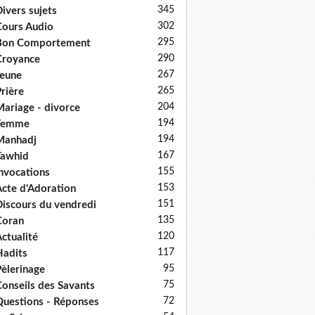
345
ivers sujets
302
ours Audio
295
Bon Comportement
290
Croyance
267
eune
265
rière
204
ariage - divorce
194
Femme
194
Manhadj
167
Tawhid
155
nvocations
153
cte d'Adoration
151
iscours du vendredi
135
Coran
120
ctualité
117
adits
95
èlerinage
75
onseils des Savants
72
uestions - Réponses