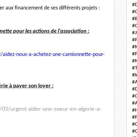
#D
per aux financement de ses différents projets :
#C
#
#
tte pour les actions de l'association :
#J
#P
#M
#
/aidez-nous-a-achetez-une-
camionnette-pour-
#
#
#I
#A
rie à payer son loyer :
#D
#
#A
/03/urgent-aider-une-soeur-en-algerie-a-
#H
#P
#C
#Q