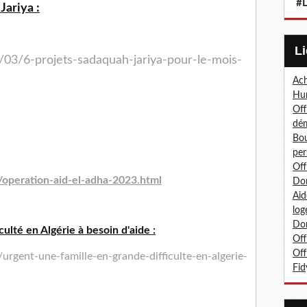
#L
Jariya :
/03/6-projets-sadaquah-jariya-pour-le-mois-
Ach
Hum
Off
dé
Bou
per
Off
/operation-aid-el-adha-2023.html
Don
Aid
log
Don
culté en Algérie à besoin d'aide :
Off
Off
rgent-une-famille-en-grande-difficulte-en-algerie-
Fid