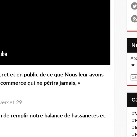
Abo
nou
ecret et en public de ce que Nous leur avons
E
n commerce qui ne périra jamais, »
m
a
i
 verset 29
l
#V
#R
#I
#