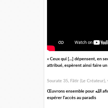
« Ceux qui [...] dépensent, en s
attribué, espèrent ainsi faire u
Sourate 35, Fâtir (Le Créateur),
Œuvrons ensemble pour الله afin de remplir notre balance de hassanetes et
espérer l'accès au paradis