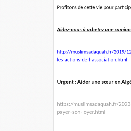
Profitons de cette vie pour partici
Aidez-nous à achetez une camionne
http://muslimsadaquah.fr/2019/
12
les-actions-
de-l-association.html
Urgent : Aider une sœur en Algé
https://muslimsadaquah.fr/2023
payer-son-loyer.html