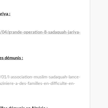
riya :
/04/grande-operation-8-
sadaquah-jariya-
les démunis :
/01/l-association-muslim-
sadaquah-lance-
aziniere-a-
des-familles-en-difficulte-en-