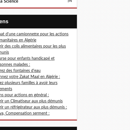
54
a Science
Liens
at d'une camionnette pour les actions
anitaires en Algérie
rir des colis alimentaires pour les plus
munis
rse pour enfants handicapé et
sonnes malades :
rez des fontaines d'eau
nez votre Zakat Maal en Algérie :
ez plusieurs familles à avoir leurs
ements
s pour actions en général :
rir un Climatiseur aux plus démunis
rir un réfrigérateur aux plus démunis :
ya, Compensation serment :