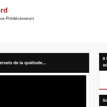
ord
ieux Prédécesseurs
8 Projets, 20 €, une seule
ersets de la quiétude...
ac