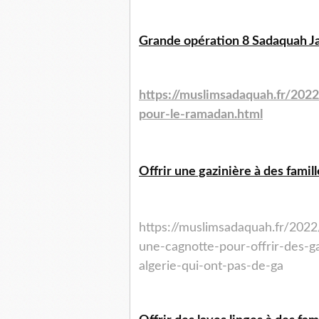
Grande opération 8 Sadaquah Ja
https://muslimsadaquah.fr/
2022
pour-le-
ramadan.html
Offrir une gazinière à des famil
https://muslimsadaquah.fr/
2022
une-cagnotte-
pour-offrir-des-g
algerie-qui-ont-pas-de-ga