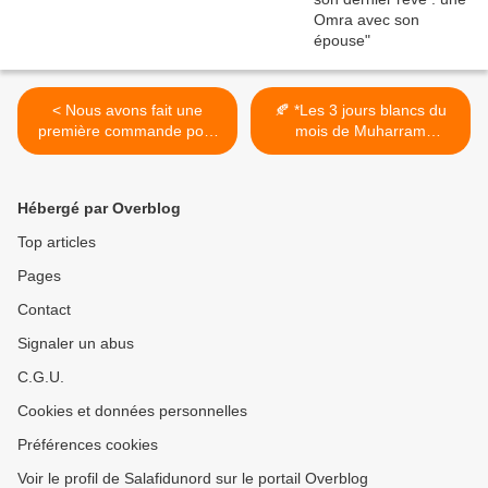
< Nous avons fait une
🍂 *Les 3 jours blancs du
première commande pour
mois de Muharram
les distributions aide pour
1445(H)* 🍂 >
les victimes d'incendies en
Algérie
Hébergé par Overblog
Top articles
Pages
Contact
Signaler un abus
C.G.U.
Cookies et données personnelles
Préférences cookies
Voir le profil de Salafidunord sur le portail Overblog