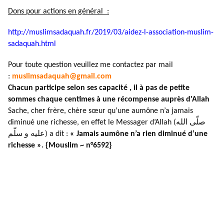
Dons pour actions en général :
http://muslimsadaquah.fr/2019/
03/aidez-l-association-muslim-
sadaquah.html
Pour toute question veuillez me contactez par mail
:
muslimsadaquah@gmail.com
Chacun participe selon ses capacité , il à pas de petite
sommes chaque centimes à une récompense auprès d'Allah
Sache, cher frère, chère sœur qu’une aumône n’a jamais
diminué une richesse, en effet le Messager d’Allah (صلّى الله
عليه و سلّم) a dit :
« Jamais aumône n’a rien diminué d’une
richesse ». {Mouslim ~ n°6592}