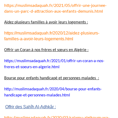
https://muslimsadaquah.fr/
2021/05/offrir-une-journee-
dans-un-parc-d-attraction-aux-
enfants-demunis.html
Aidez plusieurs familles à avoir leurs logements :
https://muslimsadaquah.fr/2020/12/aidez-plusieurs-
familles-a-avoir-leurs-logements.html
Offrir un Coran à nos frères et sœurs en Algérie :
https://muslimsadaquah.fr/
2021/01/offrir-un-coran-a-nos-
freres-et-soeurs-en-algerie.
html
Bourse pour enfants handicapé et personnes malades :
http://muslimsadaquah.fr/2020/
04/bourse-pour-enfants-
handicape-et-personnes-
malades.html
Offrir des Sahîh Al-Adhkâr :
http://muslimsadaquah.fr/2020/
03/salamu-aleikoum-wa-