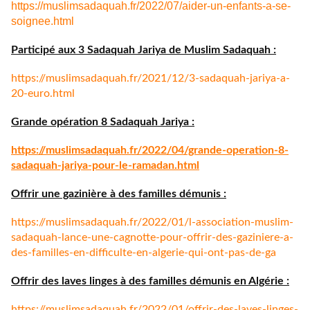
https://muslimsadaquah.fr/
2022/07/aider-un-enfants-a-se-
soignee.html
Participé aux 3 Sadaquah Jariya de Muslim Sadaquah :
https://muslimsadaquah.fr/
2021/12/3-sadaquah-jariya-a-
20-euro.html
Grande opération 8 Sadaquah Jariya :
https://muslimsadaquah.fr/
2022/04/grande-operation-8-
sadaquah-jariya-pour-le-
ramadan.html
Offrir une gazinière à des familles démunis :
https://muslimsadaquah.fr/
2022/01/l-association-muslim-
sadaquah-lance-une-cagnotte-
pour-offrir-des-gaziniere-a-
des-familles-en-difficulte-en-
algerie-qui-ont-pas-de-ga
Offrir des laves linges à des familles démunis en Algérie :
https://muslimsadaquah.fr/
2022/01/offrir-des-laves-
linges-