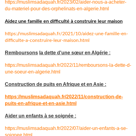
https://muslimsadaquah.fr/2023/02/aider-nous-a-acheter-
du-materiel-pour-des-orphelinats-en-algerie.html
Aidez une famille en difficulté à construire leur maison
https://muslimsadaquah.fr/
2021/10/aidez-une-famille-en-
difficulte-a-construire-leur-
maison.html
Remboursons
la dette d'une sœur en Algérie :
https://muslimsadaquah.fr/
2022/11/remboursons-la-dette-
d-
une-soeur-en-algerie.html
Construction de puits en Afrique et en Asie :
https://muslimsadaquah.fr/
2022/11/construction-de-
puits-
en-afrique-et-en-asie.html
Aider un enfants à se soignée :
https://muslimsadaquah.fr/
2022/07/aider-un-enfants-a-se-
soignee.html