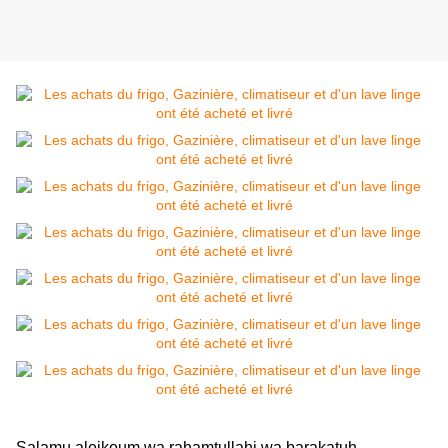
Salamu aleikoum wa rahamtullahi wa barakatuh