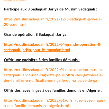
Participé aux 3 Sadaquah Jariya de Muslim Sadaquah :
https://muslimsadaquah.fr/
2021/12/3-sadaquah-jariya-a-
20-euro.html
Grande opération 8 Sadaquah Jariya :
https://muslimsadaquah.fr/
2022/04/grande-operation-8-
sadaquah-jariya-pour-le-
ramadan.html
Offrir une gazinière à des familles démunis :
https://muslimsadaquah.fr/
2022/01/l-association-muslim-
sadaquah-lance-une-cagnotte-
pour-offrir-des-gaziniere-a-
des-familles-en-difficulte-en-
algerie-qui-ont-pas-de-ga
Offrir des laves linges à des familles démunis en Algérie :
https://muslimsadaquah.fr/
2022/01/offrir-des-laves-
linges-
a-des-famille-demunis-
en-algerie.html