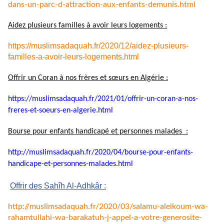
dans-un-parc-d-attraction-aux-
enfants-demunis.html
Aidez plusieurs familles à avoir leurs logements :
https://muslimsadaquah.fr/2020/12/aidez-plusieurs-
familles-a-avoir-leurs-logements.html
Offrir un Coran à nos frères et sœurs en Algérie :
https://muslimsadaquah.fr/
2021/01/offrir-un-coran-a-nos-
freres-et-soeurs-en-algerie.
html
Bourse pour enfants handicapé et personnes malades :
http://muslimsadaquah.fr/2020/
04/bourse-pour-enfants-
handicape-et-personnes-
malades.html
Offrir des Sahîh Al-Adhkâr :
http://muslimsadaquah.fr/2020/
03/salamu-aleikoum-wa-
rahamtullahi-wa-barakatuh-j-
appel-a-votre-generosite-