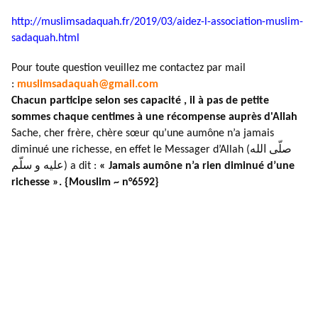
http://muslimsadaquah.fr/2019/
03/aidez-l-association-muslim-
sadaquah.html
Pour toute question veuillez me contactez par mail
:
muslimsadaquah@gmail.com
Chacun participe selon ses capacité , il à pas de petite
sommes chaque centimes à une récompense auprès d'Allah
Sache, cher frère, chère sœur qu’une aumône n’a jamais
diminué une richesse, en effet le Messager d’Allah (صلّى الله
عليه و سلّم) a dit :
« Jamais aumône n’a rien diminué d’une
richesse ». {Mouslim ~ n°6592}