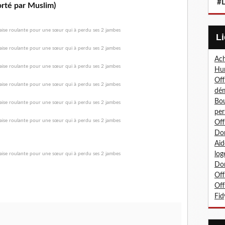
#L
orté par Muslim)
Ach
Hum
Off
dé
Bou
per
Off
Don
Aid
log
Don
Off
Off
Fid