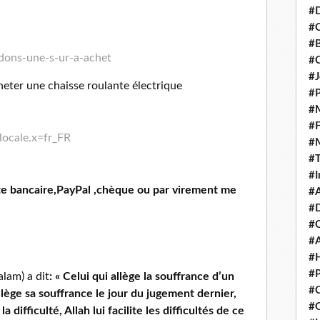
#D
#C
#
dons-une-s-ur-a-achet
#
#J
eter une chaisse roulante électrique
#P
#M
#
locale.x=fr_FR
#
#
#I
rte bancaire,PayPal ,chèque ou par virement me
#A
#D
#
#A
#H
#P
alam) a dit
: « Celui qui allège la souffrance d’un
#C
lège sa souffrance le jour du jugement dernier,
#Q
la difficulté, Allah lui facilite les difficultés de ce