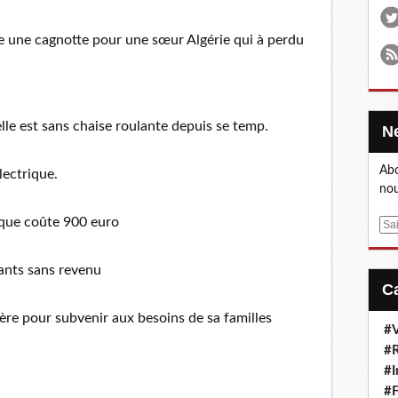
e une cagnotte pour une sœur Algérie qui à perdu
 elle est sans chaise roulante depuis se temp.
Abo
lectrique.
nou
rique coûte 900 euro
E
m
a
fants sans revenu
i
l
ière pour subvenir aux besoins de sa familles
#V
#R
#I
#