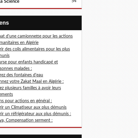
54
a Science
Liens
at d'une camionnette pour les actions
anitaires en Algérie
rir des colis alimentaires pour les plus
munis
rse pour enfants handicapé et
sonnes malades :
rez des fontaines d'eau
nez votre Zakat Maal en Algérie :
ez plusieurs familles à avoir leurs
ements
s pour actions en général :
rir un Climatiseur aux plus démunis
rir un réfrigérateur aux plus démunis :
ya, Compensation serment :