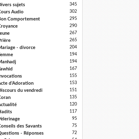
345
ivers sujets
302
ours Audio
295
Bon Comportement
290
Croyance
267
eune
265
rière
204
ariage - divorce
194
Femme
194
Manhadj
167
Tawhid
155
nvocations
153
cte d'Adoration
151
iscours du vendredi
135
Coran
120
ctualité
117
adits
95
èlerinage
75
onseils des Savants
72
uestions - Réponses