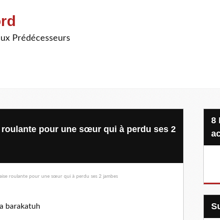
ord
ieux Prédécesseurs
8 Projets, 20 €, une seule
 roulante pour une sœur qui à perdu ses 2
ac
a barakatuh