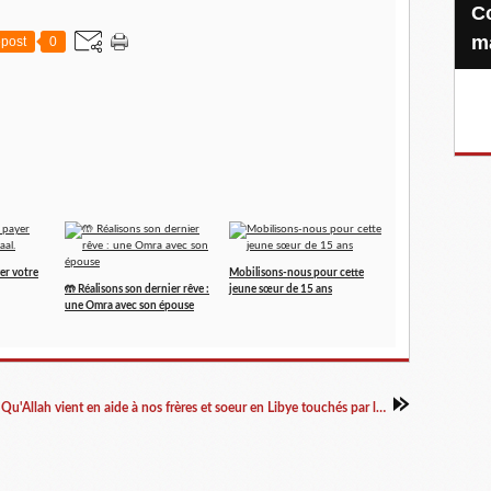
Confiez-nous votre Zakat-al-
m
post
0
er votre
Mobilisons-nous pour cette
🤲 Réalisons son dernier rêve :
jeune sœur de 15 ans
une Omra avec son épouse
Qu'Allah vient en aide à nos frères et soeur en Libye touchés par les inondations