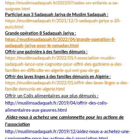
https://muslimsadaquah.fr/
2022/07/aider-un-enfants-a-se-
soignee.html
Participé aux 3 Sadaquah Jariya de Muslim Sadaquah :
https://muslimsadaquah.fr/
2021/12/3-sadaquah-jariya-a-
20-
euro.html
Grande opération 8 Sadaquah Jariya :
https://muslimsadaquah.fr/
2022/04/grande-operation-8-
sadaquah-jariya-pour-le-
ramadan.html
Offrir une gazinière à des familles démunis :
https://muslimsadaquah.fr/
2022/01/l-association-muslim-
sadaquah-lance-une-cagnotte-
pour-offrir-des-gaziniere-a-
des-
familles-en-difficulte-en-
algerie-qui-ont-pas-de-ga
Offrir des laves linges à des familles démunis en Algérie :
https://muslimsadaquah.fr/
2022/01/offrir-des-laves-
linges-a-des-
famille-demunis-
en-algerie.html
Offrir un Colis alimentaires aux plus démunis :
http://muslimsadaquah.fr/2019/
04/offrir-des-colis-
alimentaires-aux-pauvres.html
Aidez-nous à achetez une camionnette pour les actions de
l'association
http://muslimsadaquah.fr/2019/
12/aidez-nous-a-achetez-une-