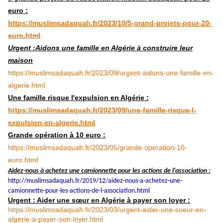
euro :
https://muslimsadaquah.fr/2023/10/5-grand-projets-pour-20-
euro.html
Urgent :Aidons une famille en Algérie à construire leur
maison
https://muslimsadaquah.fr/2023/09/urgent-aidons-une-famille-en-
algerie.html
Une famille risque l'expulsion en Algérie :
https://muslimsadaquah.fr/2023/09/une-famille-risque-l-
expulsion-en-algerie.html
Grande opération à 10 euro :
https://muslimsadaquah.fr/2023/05/grande-operation-10-
euro.html
Aidez-nous à achetez une camionnette pour les actions de l'association :
http://muslimsadaquah.fr/2019/
12/aidez-nous-a-achetez-une-
camionnette-pour-les-actions-
de-l-association.htm
l
Urgent : Aider une sœur en Algérie à payer son loyer :
https://muslimsadaquah.fr/2023/03/urgent-aider-une-soeur-en-
algerie-a-payer-son-loyer.html