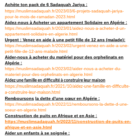
Achète ton pack de 6 Sadaquah Jariya :
https://muslimsadaquah.fr/2023/03/6-projets-sadaquah-jariya-
pour-le-mois-de-ramadan-2023.html
Aidez-nous à Acheter un appartement Solidaire en Algérie :
https://muslimsadaquah.fr/2023/01/aidez-nous-a-acheter-d-un-
appartement-solidaire-en-algerie.html
Urgent : Venez en aide à une petit fille de 12 ans (malade):
https://muslimsadaquah.fr/2023/02/urgent-venez-en-aide-a-une-
petit-fille-de-12-ans-malade.html
Aider-nous à acheter du matériel pour des orphelinats en
Algérie :
https://muslimsadaquah.fr/2023/02/aider-nous-a-acheter-du-
materiel-pour-des-orphelinats-en-algerie.html
Aidez une famille en difficulté à construire leur maison
https://muslimsadaquah.fr/
2021/10/aidez-une-famille-en-
difficulte-
a-construire-leur-
maison.html
Remboursons
la dette d'une sœur en Algérie :
https://muslimsadaquah.fr/
2022/11/remboursons-la-dette-
d-une-
soeur-en-algerie.html
Construction de puits en Afrique et en Asie :
https://muslimsadaquah.fr/
2022/11/construction-de-puits-
en-
afrique-et-en-asie.html
Aider un enfants à se soignée :