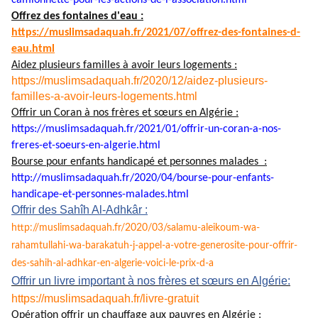
camionnette-pour-les-actions-
de-l-association.html
Offrez des fontaines d'eau :
https://muslimsadaquah.fr/
2021/07/offrez-des-fontaines-
d-
eau.html
Aidez plusieurs familles à avoir leurs logements :
https://muslimsadaquah.fr/2020/12/aidez-plusieurs-
familles-a-avoir-leurs-logements.html
Offrir un Coran à nos frères et sœurs en Algérie :
https://muslimsadaquah.fr/
2021/01/offrir-un-coran-a-nos-
freres-et-soeurs-en-algerie.
html
Bourse pour enfants handicapé et personnes malades :
http://muslimsadaquah.fr/2020/
04/bourse-pour-enfants-
handicape-et-personnes-
malades.html
Offrir des Sahîh Al-Adhkâr :
http://muslimsadaquah.fr/2020/
03/salamu-aleikoum-wa-
rahamtullahi-wa-barakatuh-j-
appel-a-votre-generosite-pour-
offrir-
des-sahih-al-adhkar-en-
algerie-voici-le-prix-d-a
Offrir un livre important à nos frères et sœurs en Algérie:
https://muslimsadaquah.fr/
livre-gratuit
Opération offrir un chauffage aux pauvres en Algérie :