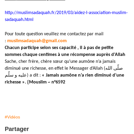
http://muslimsadaquah.fr/2019/
03/aidez-l-association-muslim-
sadaquah.html
Pour toute question veuillez me contactez par mail
:
muslimsadaquah@gmail.com
Chacun participe selon ses capacité , il à pas de petite
sommes chaque centimes à une récompense auprès d'Allah
Sache, cher frère, chère sœur qu’une aumône n’a jamais
diminué une richesse, en effet le Messager d’Allah (صلّى الله
عليه و سلّم) a dit :
« Jamais aumône n’a rien diminué d’une
richesse ». {Mouslim ~ n°6592
#Vidéos
Partager