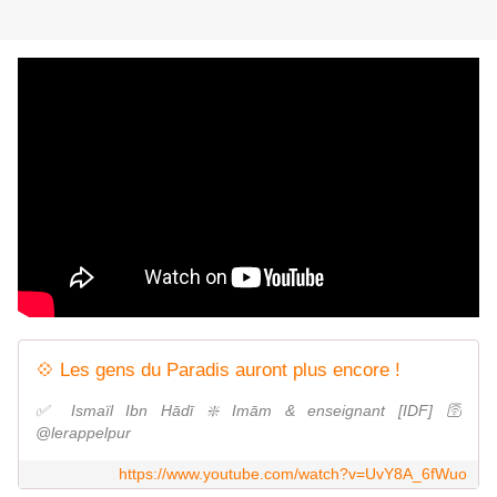
💠 Les gens du Paradis auront plus encore !
✅ Ismaïl Ibn Hādī ❇️ Imām & enseignant [IDF] 🛜
@lerappelpur
https://www.youtube.com/watch?v=UvY8A_6fWuo