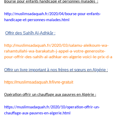
Bourse pour enfants handicapé et personnes malades :
http://muslimsadaquah.fr/2020/
04/bourse-pour-enfants-
handicape-et-personnes-
malades.html
Offrir des Sahîh Al-Adhkâr :
http://muslimsadaquah.fr/2020/
03/salamu-aleikoum-wa-
rahamtullahi-wa-barakatuh-j-
appel-a-votre-generosite-
pour-
offrir-des-sahih-al-adhkar-en-
algerie-voici-le-prix-d-a
Offrir un livre important à nos frères et sœurs en Algérie :
https://muslimsadaquah.fr/
livre-gratuit
Opération offrir un chauffage aux pauvres en Algérie :
https://muslimsadaquah.fr/
2020/10/operation-offrir-un-
chauffage-aux-pauvres-en-
algerie.html