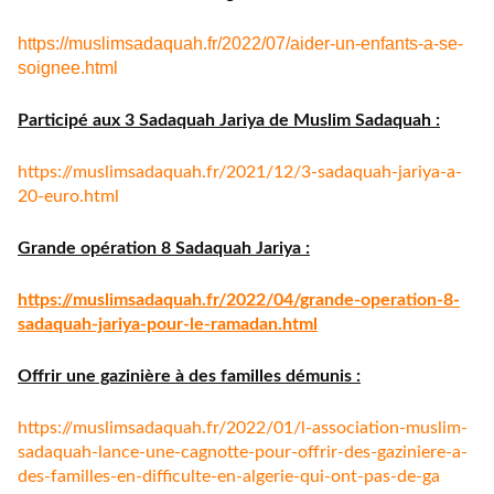
https://muslimsadaquah.fr/
2022/07/aider-un-enfants-a-se-
soignee.html
Participé aux 3 Sadaquah Jariya de Muslim Sadaquah :
https://muslimsadaquah.fr/
2021/12/3-sadaquah-jariya-a-
20-euro.html
Grande opération 8 Sadaquah Jariya :
https://muslimsadaquah.fr/
2022/04/grande-operation-8-
sadaquah-jariya-pour-le-
ramadan.html
Offrir une gazinière à des familles démunis :
https://muslimsadaquah.fr/
2022/01/l-association-muslim-
sadaquah-lance-une-cagnotte-
pour-offrir-des-gaziniere-a-
des-familles-en-difficulte-en-
algerie-qui-ont-pas-de-ga