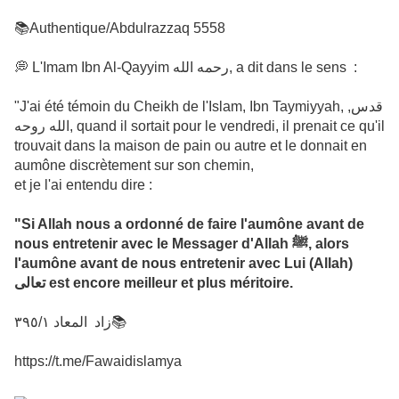
📚Authentique/Abdulrazzaq 5558
💭 L'Imam Ibn Al-Qayyim رحمه الله, a dit dans le sens :
"J'ai été témoin du Cheikh de l'Islam, Ibn Taymiyyah, ,قدس
الله روحه, quand il sortait pour le vendredi, il prenait ce qu'il
trouvait dans la maison de pain ou autre et le donnait en
aumône discrètement sur son chemin,
et je l'ai entendu dire :
"Si Allah nous a ordonné de faire l'aumône avant de
nous entretenir avec le Messager d'Allah ﷺ, alors
l'aumône avant de nous entretenir avec Lui (Allah)
تعالى est encore meilleur et plus méritoire.
‎زاد المعاد ٣٩٥/١📚
https://t.me/Fawaidislamya