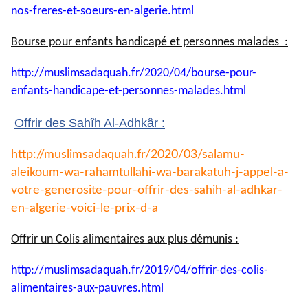
nos-
freres-et-soeurs-en-algerie.
html
Bourse pour enfants handicapé et personnes malades :
http://muslimsadaquah.fr/2020/
04/bourse-pour-
enfants-
handicape-et-personnes-
malades.html
Offrir des Sahîh Al-Adhkâr :
http://muslimsadaquah.fr/2020/
03/salamu-
aleikoum-wa-
rahamtullahi-wa-barakatuh-j-
appel-a-
votre-generosite-pour-
offrir-des-sahih-al-adhkar-
en-
algerie-voici-le-prix-d-a
Offrir un Colis alimentaires aux plus démunis :
http://muslimsadaquah.fr/2019/
04/offrir-des-colis-
alimentaires-aux-pauvres.html