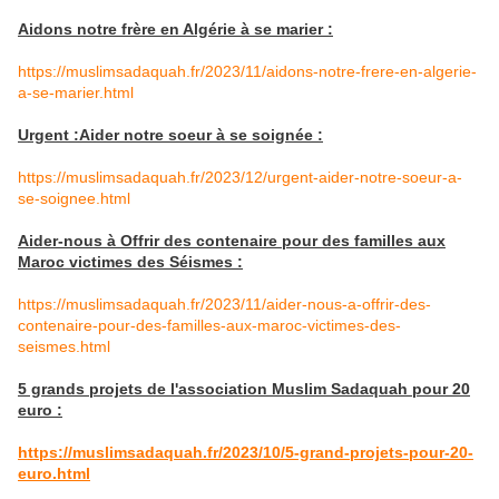
Aidons notre frère en Algérie à se marier :
https://muslimsadaquah.fr/2023/11/aidons-notre-frere-en-algerie-
a-se-marier.html
Urgent :Aider notre soeur à se soignée :
https://muslimsadaquah.fr/2023/12/urgent-aider-notre-soeur-a-
se-soignee.html
Aider-nous à Offrir des contenaire pour des familles aux
Maroc victimes des Séismes :
https://muslimsadaquah.fr/2023/11/aider-nous-a-offrir-des-
contenaire-pour-des-familles-aux-maroc-victimes-des-
seismes.html
5 grands projets de l'association Muslim Sadaquah pour 20
euro :
https://muslimsadaquah.fr/2023/10/5-grand-projets-pour-20-
euro.html