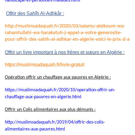
handicape-et-personnes-
malades.html
Offrir des Sahîh Al-Adhkâr :
http://muslimsadaquah.fr/2020/
03/salamu-aleikoum-wa-
rahamtullahi-wa-barakatuh-j-
appel-a-votre-generosite-
pour-
offrir-des-sahih-al-adhkar-en-
algerie-voici-le-prix-d-a
Offrir un livre important à nos frères et sœurs en Algérie :
https://muslimsadaquah.fr/
livre-gratuit
Opération offrir un chauffage aux pauvres en Algérie :
https://muslimsadaquah.fr/
2020/10/operation-offrir-un-
chauffage-aux-pauvres-en-
algerie.html
Offrir un Colis alimentaires aux plus démunis :
http://muslimsadaquah.fr/2019/
04/offrir-des-colis-
alimentaires-aux-pauvres.html