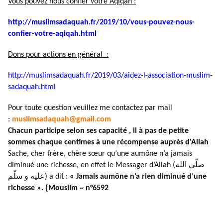
Vous pouvez nous confier votre Aqiqah :
http://muslimsadaquah.fr/2019/
10/vous-pouvez-nous-
confier-
votre-aqiqah.html
Dons pour actions en général :
http://muslimsadaquah.fr/2019/
03/aidez-l-association-muslim-
sadaquah.html
Pour toute question veuillez me contactez par mail
:
muslimsadaquah@gmail.com
Chacun participe selon ses capacité , il à pas de petite
sommes chaque centimes à une récompense auprès d'Allah
Sache, cher frère, chère sœur qu’une aumône n’a jamais
diminué une richesse, en effet le Messager d’Allah (صلّى الله
عليه و سلّم) a dit :
« Jamais aumône n’a rien diminué d’une
richesse ». {Mouslim ~ n°6592