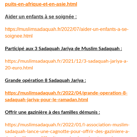
puits-
en-afrique-et-en-asie.html
Aider un enfants à se soignée :
https://muslimsadaquah.fr/
2022/07/aider-un-enfants-a-se-
soignee.html
Participé aux 3 Sadaquah Jariya de Muslim Sadaquah :
https://muslimsadaquah.fr/
2021/12/3-sadaquah-jariya-a-
20-euro.html
Grande opération 8 Sadaquah Jariya :
https://muslimsadaquah.fr/
2022/04/grande-operation-8-
sadaquah-jariya-pour-le-
ramadan.html
Offrir une gazinière à des familles démunis :
https://muslimsadaquah.fr/
2022/01/l-association-muslim-
sadaquah-lance-une-cagnotte-
pour-offrir-des-gaziniere-a-