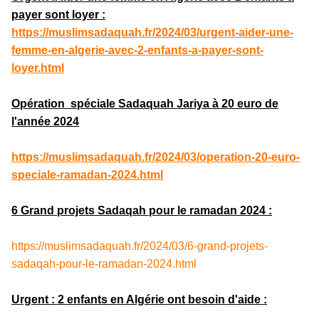
payer sont loyer :
https://muslimsadaquah.fr/2024/03/urgent-aider-une-
femme-en-algerie-avec-2-enfants-a-payer-sont-
loyer.html
Opération spéciale Sadaquah Jariya à 20 euro de
l'année 2024
https://muslimsadaquah.fr/2024/03/operation-20-euro-
speciale-ramadan-2024.html
6 Grand projets Sadaqah pour le ramadan 2024 :
https://muslimsadaquah.fr/2024/03/6-grand-projets-
sadaqah-pour-le-ramadan-2024.html
Urgent : 2 enfants en Algérie ont besoin d'aide :