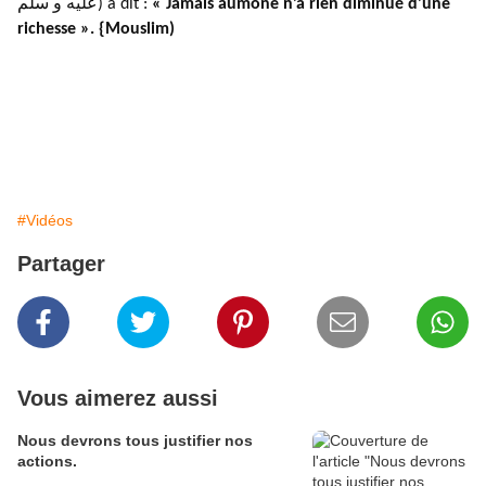
عليه و سلّم) a dit :
« Jamais aumône n’a rien diminué d’une
richesse ». {Mouslim)
#Vidéos
Partager
Vous aimerez aussi
Nous devrons tous justifier nos
actions.