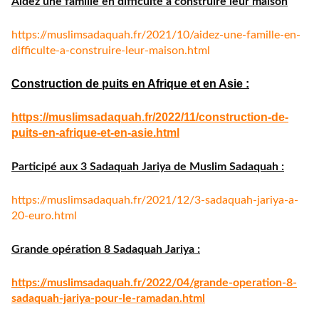
Aidez une famille en difficulté à construire leur maison
https://muslimsadaquah.fr/
2021/10/aidez-une-famille-en-
difficulte-a-construire-leur-
maison.html
Construction de puits en Afrique et en Asie :
https://muslimsadaquah.fr/
2022/11/construction-de-
puits-
en-afrique-et-en-asie.html
Participé aux 3 Sadaquah Jariya de Muslim Sadaquah :
https://muslimsadaquah.fr/
2021/12/3-sadaquah-jariya-a-
20-euro.html
Grande opération 8 Sadaquah Jariya :
https://muslimsadaquah.fr/
2022/04/grande-operation-8-
sadaquah-jariya-pour-le-
ramadan.html