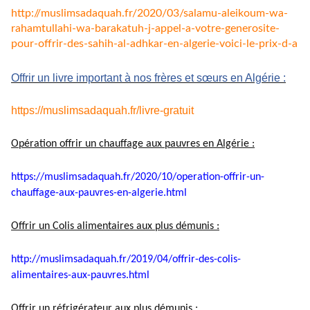
http://muslimsadaquah.fr/2020/
03/salamu-aleikoum-wa-
rahamtullahi-wa-barakatuh-j-
appel-a-votre-generosite-
pour-
offrir-des-sahih-al-adhkar-en-
algerie-voici-le-prix-d-a
Offrir un livre important à nos frères et sœurs en Algérie :
https://muslimsadaquah.fr/
livre-gratuit
Opération offrir un chauffage aux pauvres en Algérie :
https://muslimsadaquah.fr/
2020/10/operation-offrir-un-
chauffage-aux-pauvres-en-
algerie.html
Offrir un Colis alimentaires aux plus démunis :
http://muslimsadaquah.fr/2019/
04/offrir-des-colis-
alimentaires-aux-pauvres.html
Offrir un réfrigérateur aux plus démunis :