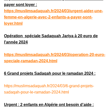
payer sont loyer :
https://muslimsadaquah.fr/2024/03/urgent-aider-une-
femme-en-algerie-avec-2-enfants-a-payer-sont-
loyer.html
Opération spéciale Sadaquah Jariya à 20 euro de
l'année 2024
https://muslimsadaquah.fr/2024/03/operation-20-euro-
speciale-ramadan-2024.html
6 Grand projets Sadaqah pour le ramadan 2024 :
https://muslimsadaquah.fr/2024/03/6-grand-projets-
sadaqah-pour-le-ramadan-2024.html
Urgent : 2 enfants en Algérie ont besoin d'aide :