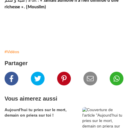
عليه و سلّم) a dit :
« Jamais aumône n’a rien diminué d’une
richesse ». {Mouslim)
#Vidéos
Partager
Vous aimerez aussi
Aujourd'hui tu pries sur le mort,
demain on priera sur toi !