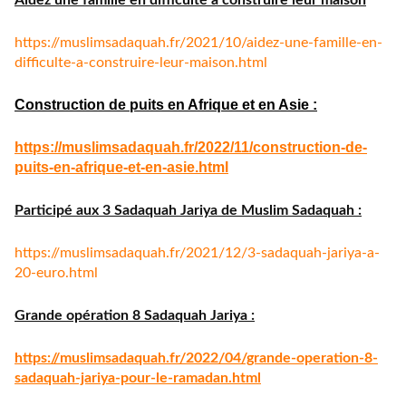
Aidez une famille en difficulté à construire leur maison
https://muslimsadaquah.fr/
2021/10/aidez-une-famille-en-
difficulte-a-construire-leur-
maison.html
Construction de puits en Afrique et en Asie :
https://muslimsadaquah.fr/
2022/11/construction-de-
puits-
en-afrique-et-en-asie.html
Participé aux 3 Sadaquah Jariya de Muslim Sadaquah :
https://muslimsadaquah.fr/
2021/12/3-sadaquah-jariya-a-
20-euro.html
Grande opération 8 Sadaquah Jariya :
https://muslimsadaquah.fr/
2022/04/grande-operation-8-
sadaquah-jariya-pour-le-
ramadan.html