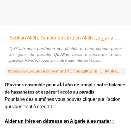
Subhan Allāh, l'amour sincère en Allāh عزوجل a pour conséquence l'amour d'Allāh sur la créature.
Qu'Allah nous pardonne nos péchés et nous compte parmi
les gens du paradis Qu'Allah fasse miséricorde à nos
parents Rendez-vous sur notre site internet pou...
https://www.youtube.com/shorts/PDKsu2glI6g?si=Q_fMpKkCYVEDaU3s
Œuvrons ensemble pour الله afin de remplir notre balance
de hassanetes et espérer l'accès au paradis
Pour faire des aumônes vous pouvez cliquer sur l’action
qui vous tient à cœur👇🏼 :
Aider un frère en détresse en Algérie à se marier :